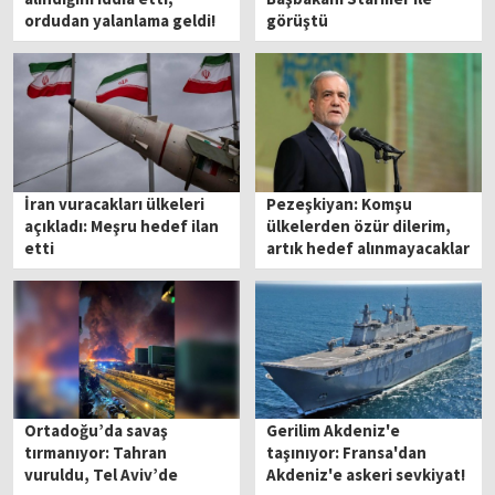
ordudan yalanlama geldi!
görüştü
İran vuracakları ülkeleri
Pezeşkiyan: Komşu
açıkladı: Meşru hedef ilan
ülkelerden özür dilerim,
etti
artık hedef alınmayacaklar
Ortadoğu’da savaş
Gerilim Akdeniz'e
tırmanıyor: Tahran
taşınıyor: Fransa'dan
vuruldu, Tel Aviv’de
Akdeniz'e askeri sevkiyat!