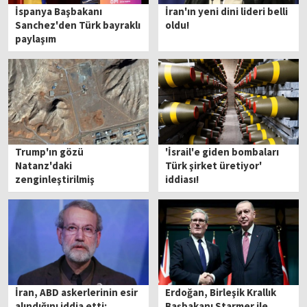
İspanya Başbakanı
İran'ın yeni dini lideri belli
Sanchez'den Türk bayraklı
oldu!
paylaşım
Trump'ın gözü
'İsrail'e giden bombaları
Natanz'daki
Türk şirket üretiyor'
zenginleştirilmiş
iddiası!
uranyumda!
İran, ABD askerlerinin esir
Erdoğan, Birleşik Krallık
alındığını iddia etti;
Başbakanı Starmer ile