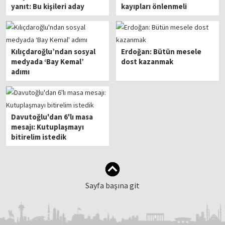
yanıt: Bu kişileri aday
kayıpları önlenmeli
gösterenler hesap vermeli
Kılıçdaroğlu’ndan sosyal
Erdoğan: Bütün mesele
medyada ‘Bay Kemal’
dost kazanmak
adımı
Davutoğlu'dan 6'lı masa
mesajı: Kutuplaşmayı
bitirelim istedik
Sayfa başına git