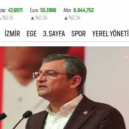
olar
47,6971
Euro
55,1986
Altın
6.644,752
▲
%0.15
▲
%0.34
▲
%2.34
ist-100
13.779,39
İZMİR
EGE
3. SAYFA
SPOR
YEREL YÖNET
▼
%-0.14