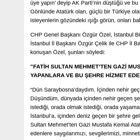
üye yapın’ deyip AK Parti’nin düştüğü ve b
Gönlünde Atatürk olan, güçlü bir Türkiye ola
isteyenlerin gözündeki ışığı görün, onları ba
CHP Genel Başkanı Özgür Özel, İstanbul 
İstanbul İl Başkanı Özgür Çelik ile CHP İl 
konuşan Özel, şunları söyledi:
"FATİH SULTAN MEHMET’TEN GAZİ MUS
YAPANLARA VE BU ŞEHRE HİZMET ED
“Dün Saraybosna’daydım. İçinden nehir geçe
Düşündüm, dünyada içinden nehir geçen şehirl
istediği, orada olmak istediği, orada yaşamak
İstanbul’a, içinden deniz geçen bir şehre g
Sultan Mehmet’ten Gazi Mustafa Kemal Atatü
edenlere saygılarımızı, sevgilerimizi, minne