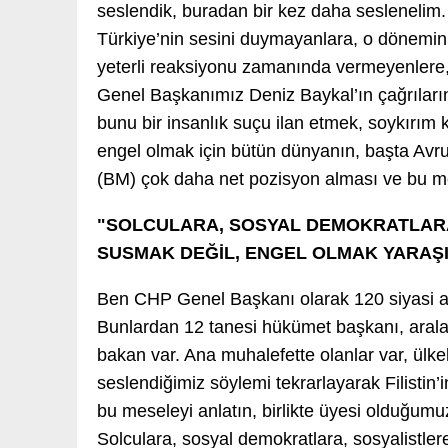
seslendik, buradan bir kez daha seslenelim
Türkiye’nin sesini duymayanlara, o dönemin 
yeterli reaksiyonu zamanında vermeyenlere,
Genel Başkanımız Deniz Baykal’ın çağrıları
bunu bir insanlık suçu ilan etmek, soykırım 
engel olmak için bütün dünyanın, başta Avrup
(BM) çok daha net pozisyon alması ve bu me
"SOLCULARA, SOSYAL DEMOKRATLARA
SUSMAK DEĞİL, ENGEL OLMAK YARAŞ
Ben CHP Genel Başkanı olarak 120 siyasi ak
Bunlardan 12 tanesi hükümet başkanı, arala
bakan var. Ana muhalefette olanlar var, ülkel
seslendiğimiz söylemi tekrarlayarak Filistin’
bu meseleyi anlatın, birlikte üyesi olduğumu
Solculara, sosyal demokratlara, sosyalistle