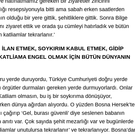
hatırlatmamız gereken bir ziyaretler zincirini
ığı resepsiyonuyla bitti ama sabah erken saatlerden
olduğu bir yere gittik, şehitliklere gittik. Sonra Bilge
ını ziyaret ettik ve orada şu cümleyi hatırladık ve bütün
katliamlar tekrarlanır.’
İLAN ETMEK, SOYKIRIM KABUL ETMEK, GİDİP
KATLİAMA ENGEL OLMAK İÇİN BÜTÜN DÜNYANIN
u yerde duruyordu, Türkiye Cumhuriyeti doğru yerde
 örgütler durmaları gereken yerde durmuyorlardı. Onlar
atliam olmasın, bu iş bir soykırıma dönüşüyor,
irken dünya ağırdan alıyordu. O yüzden Bosna Hersek’te
 çağırıp ‘Gel, burası güvenli’ diye seslenen babanın
anıtı var. Çok sayıda şehit mezarlığı var ve bugünlerde
liamlar unutulursa tekrarlanır’ ve tekrarlanıyor. Bosna’da