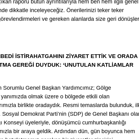
a çıkan raporu bütün ayrıntılarıyla hem ben hem ilgili genel
e dikkatle inceleyeceğiz. Önerilerinizi teker teker
görevlendirmeleri ve gereken alanlarda size geri dönüşler
EBEDİ İSTİRAHATGAHINI ZİYARET ETTİK VE ORADA
ATMA GEREĞİ DUYDUK: ‘UNUTULAN KATLİAMLAR
dan Sorumlu Genel Başkan Yardımcımız; Gölge
 yanımızda olmak üzere o bölgede etkili olan
arımızla birlikte oradaydık. Resmi temaslarda bulunduk, il
k. Sosyal Demokrat Parti’nin (SDP) de Genel Başkanı ola
ı Konseyi üyeleriyle, dönüşümcü cumhurbaşkanlığı
zla bir araya geldik. Ardından dün, gün boyunca hem