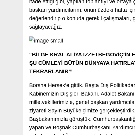
ifade ettiği gibi, yapılan toplantıyı ve ortay
başkan yardımcılarım, önümüzdeki hafta içind
değerlendirip o konuda gerekli çalışmaları, 
sağlayacağız.
"BİLGE KRAL ALİYA IZZETBEGOVİÇ’İN 
ŞU CÜMLEYİ BÜTÜN DÜNYAYA HATIRL
TEKRARLANIR’”
Borsna Hersek’e gittik. Başta Dış Politika
Kabinemizin Dışişleri Bakanı, Adalet Bakanı
milletvekillerimizle, genel başkan yardımcıl
ziyareti Sayın Büyükelçimize gerçekleştirdi
Başbakanımızla görüştük. Cumhurbaşkanlığ
yapan ve Boşnak Cumhurbaşkanı Yardımcımı