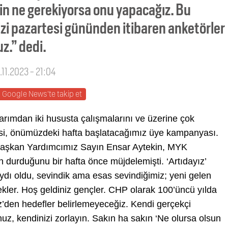
çin ne gerekiyorsa onu yapacağız. Bu
i pazartesi gününden itibaren anketörler
z.” dedi.
.11.2023 - 21:04
Google News'te takip et
rımdan iki hususta çalışmalarını ve üzerine çok
anesi, önümüzdeki hafta başlatacağımız üye kampanyası.
Başkan Yardımcımız Sayın Ensar Aytekin, MYK
durduğunu bir hafta önce müjdelemişti. ‘Artıdayız’
aydı oldu, sevindik ama esas sevindiğimiz; yeni gelen
ekler. Hoş geldiniz gençler. CHP olarak 100’üncü yılda
den hedefler belirlemeyeceğiz. Kendi gerçekçi
rsunuz, kendinizi zorlayın. Sakın ha sakın ‘Ne olursa olsun