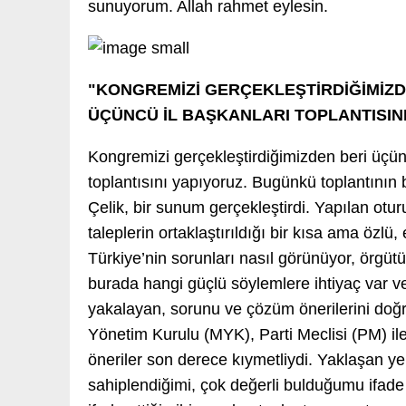
sunuyorum. Allah rahmet eylesin.
"KONGREMİZİ GERÇEKLEŞTİRDİĞİMİZD
ÜÇÜNCÜ İL BAŞKANLARI TOPLANTISIN
Kongremizi gerçekleştirdiğimizden beri üçün
toplantısını yapıyoruz. Bugünkü toplantının
Çelik, bir sunum gerçekleştirdi. Yapılan otu
taleplerin ortaklaştırıldığı bir kısa ama özlü, e
Türkiye’nin sorunları nasıl görünüyor, örgü
burada hangi güçlü söylemlere ihtiyaç var v
yakalayan, sorunu ve çözüm önerilerini doğr
Yönetim Kurulu (MYK), Parti Meclisi (PM) ile
öneriler son derece kıymetliydi. Yaklaşan yer
sahiplendiğimi, çok değerli bulduğumu ifade 