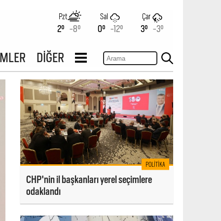
Pzt
Sal
Çar
2°
-8°
0°
-12°
3°
-3°
İMLER
DİĞER
POLITIKA
CHP'nin il başkanları yerel seçimlere
odaklandı