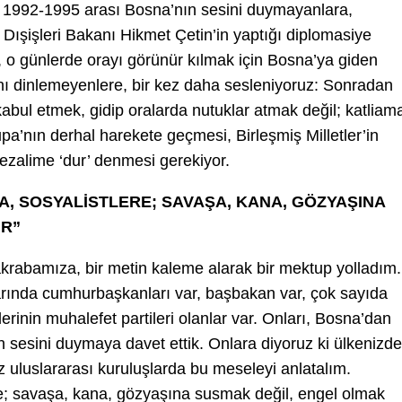
. 1992-1995 arası Bosna’nın sesini duymayanlara,
Dışişleri Bakanı Hikmet Çetin’in yaptığı diplomasiye
 o günlerde orayı görünür kılmak için Bosna’ya giden
nı dinlemeyenlere, bir kez daha sesleniyoruz: Sonradan
kabul etmek, gidip oralarda nutuklar atmak değil; katliam
a’nın derhal harekete geçmesi, Birleşmiş Milletler’in
zalime ‘dur’ denmesi gerekiyor.
, SOSYALİSTLERE; SAVAŞA, KANA, GÖZYAŞINA
IR”
rabamıza, bir metin kaleme alarak bir mektup yolladım.
rında cumhurbaşkanları var, başbakan var, çok sayıda
erinin muhalefet partileri olanlar var. Onları, Bosna’dan
in sesini duymaya davet ettik. Onlara diyoruz ki ülkenizde
z uluslararası kuruluşlarda bu meseleyi anlatalım.
re; savaşa, kana, gözyaşına susmak değil, engel olmak