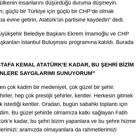
u ülkenin insanlarını düşürdüğü duruma düşmeyin.
n; güçlü bir Türkiye için güçlü bir CHP’de olmak
ba evine getirin, Atatürk’ün partisine kaydedin” dedi.
Büyükşehir Belediye Başkanı Ekrem İmamoğlu ve CHP
Başkanları İstanbul Buluşması programına katıldı. Burada
TAFA KEMAL ATATÜRK’E KADAR, BU ŞEHRİ BİZİM
ENLERE SAYGILARIMI SUNUYORUM”
n çok kadim bir medeniyet, çok güzel bir şehir.
er, hep çok prestijli şehirler, kentler. Herkesin gitmek
 istediği kentler. Oradan, bugün sabahki toplantı için
eldim. Bu güzel şehirde olmamıza katkı sağlayan Fatih
rk’e kadar, bu şehri bizim yapanlara ve bu şehre hizme
tlerimizi; aramızda olmayanlara da rahmetlerimizi