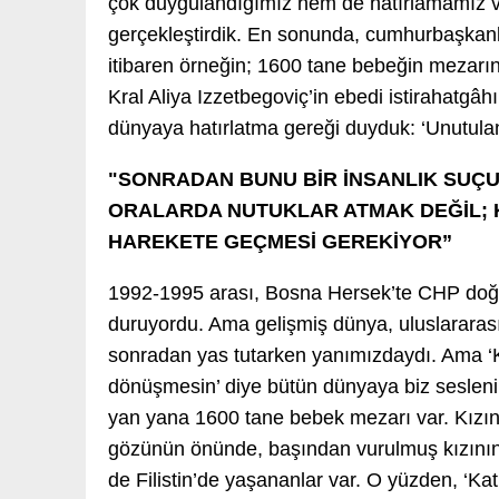
çok duygulandığımız hem de hatırlamamız ve 
gerçekleştirdik. En sonunda, cumhurbaşkanl
itibaren örneğin; 1600 tane bebeğin mezarının 
Kral Aliya Izzetbegoviç’in ebedi istirahatgâh
dünyaya hatırlatma gereği duyduk: ‘Unutulan 
"SONRADAN BUNU BİR İNSANLIK SUÇU 
ORALARDA NUTUKLAR ATMAK DEĞİL; 
HAREKETE GEÇMESİ GEREKİYOR”
1992-1995 arası, Bosna Hersek’te CHP doğr
duruyordu. Ama gelişmiş dünya, uluslararası
sonradan yas tutarken yanımızdaydı. Ama ‘K
dönüşmesin’ diye bütün dünyaya biz seslen
yan yana 1600 tane bebek mezarı var. Kızını
gözünün önünde, başından vurulmuş kızının 
de Filistin’de yaşananlar var. O yüzden, ‘Kat