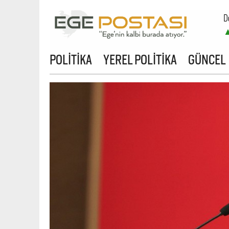
D
B
POLİTİKA
YEREL POLİTİKA
GÜNCEL