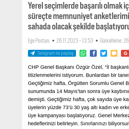
Yerel seçimlerde başarılı olmak i
süreçte memnuniyet anketlerimiz
sahada olacak şekilde başlatıyoru
Ege Postası
26.11.2023 - 13:53
Güncelleme: 26
Telegram ile paylaş
CHP Genel Başkanı Özgür Özel, “İl başkanla
titizlenmelerini istiyorum. Bunlardan bir t
Geçtiğimiz hafta, Örgütten Sorumlu Genel 
sunumunda 14 Mayıs’tan sonra üye kaybının 
demişti. Geçtiğimiz hafta, çok sayıda üye k
üyelerin yüzde 73’ü 30 yaş altı kadın ve erk
üye kampanyası başlatıyoruz. Genel Merkez’
hedeflerinizi belirleyin. Sınırlarınızı biliyo