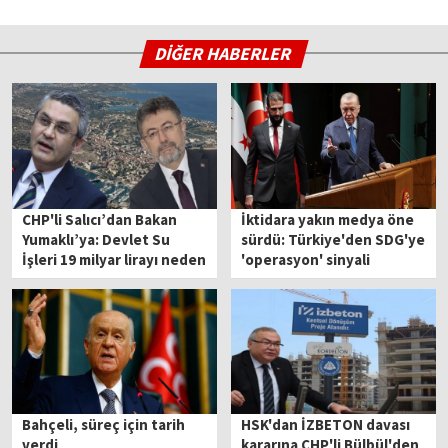
DİĞER HABERLER
CHP'li Salıcı’dan Bakan
İktidara yakın medya öne
Yumaklı’ya: Devlet Su
sürdü: Türkiye'den SDG'ye
İşleri 19 milyar lirayı neden
'operasyon' sinyali
kesti?
Bahçeli, süreç için tarih
HSK'dan İZBETON davası
verdi
kararına CHP'li Bülbül'den