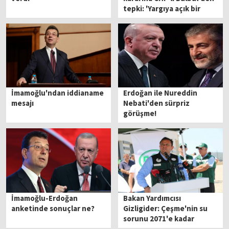
tepki: 'Yargıya açık bir
müdahaledir'
İmamoğlu'ndan iddianame
Erdoğan ile Nureddin
mesajı
Nebati'den sürpriz
görüşme!
İmamoğlu-Erdoğan
Bakan Yardımcısı
anketinde sonuçlar ne?
Gizligider: Çeşme'nin su
sorunu 2071'e kadar
ortadan kalkmıştır