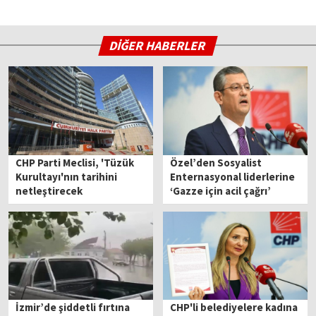
DİĞER HABERLER
CHP Parti Meclisi, 'Tüzük
Özel’den Sosyalist
Kurultayı'nın tarihini
Enternasyonal liderlerine
netleştirecek
‘Gazze için acil çağrı’
mektubu
İzmir’de şiddetli fırtına
CHP'li belediyelere kadına