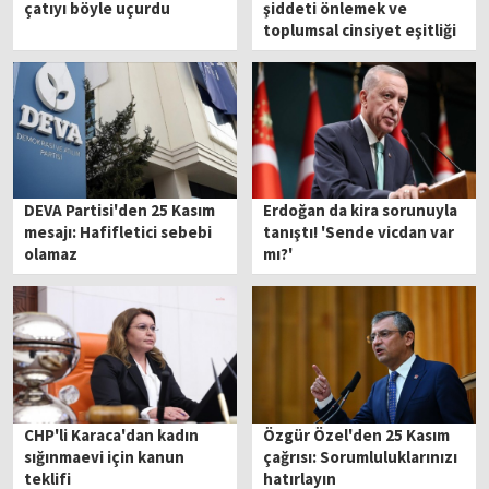
çatıyı böyle uçurdu
şiddeti önlemek ve
toplumsal cinsiyet eşitliği
sağlamak amacıyla politika
belgesi
DEVA Partisi'den 25 Kasım
Erdoğan da kira sorunuyla
mesajı: Hafifletici sebebi
tanıştı! 'Sende vicdan var
olamaz
mı?'
CHP'li Karaca'dan kadın
Özgür Özel'den 25 Kasım
sığınmaevi için kanun
çağrısı: Sorumluluklarınızı
teklifi
hatırlayın