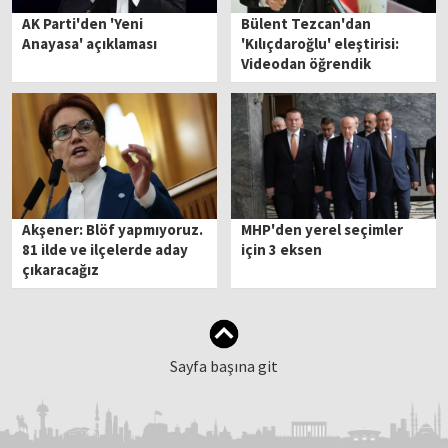
AK Parti'den 'Yeni
Bülent Tezcan'dan
Anayasa' açıklaması
'Kılıçdaroğlu' eleştirisi:
Videodan öğrendik
Akşener: Blöf yapmıyoruz.
MHP'den yerel seçimler
81 ilde ve ilçelerde aday
için 3 eksen
çıkaracağız
Sayfa başına git