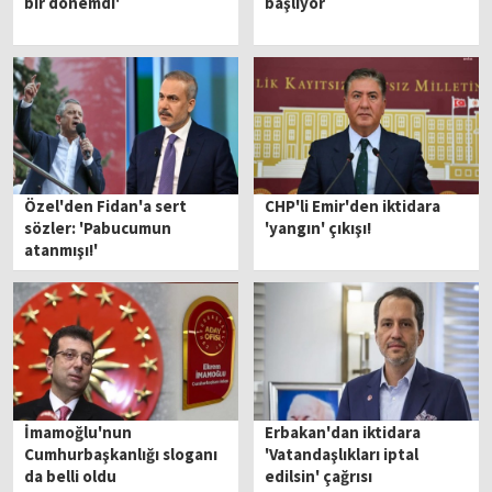
bir dönemdi'
başlıyor
Özel'den Fidan'a sert
CHP'li Emir'den iktidara
sözler: 'Pabucumun
'yangın' çıkışı!
atanmışı!'
İmamoğlu'nun
Erbakan'dan iktidara
Cumhurbaşkanlığı sloganı
'Vatandaşlıkları iptal
da belli oldu
edilsin' çağrısı