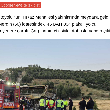
Google News'te takip et
Otoyolu'nun Tırkaz Mahallesi yakınlarında meydana geldi
Merdin (50) idaresindeki 45 BAH 834 plakalı yolcu
yerlere çarptı. Çarpmanın etkisiyle otobüste yangın çıkt