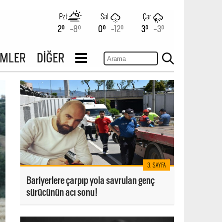
Pzt
Sal
Çar
2°
-8°
0°
-12°
3°
-3°
İMLER
DİĞER
3. SAYFA
Bariyerlere çarpıp yola savrulan genç
sürücünün acı sonu!