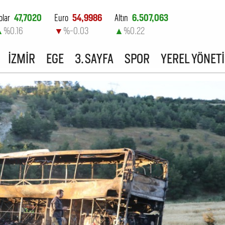
olar
47,7020
Euro
54,9986
Altın
6.507,063
▲
%0.16
▼
%-0.03
▲
%0.22
ist-100
13.798,82
İZMİR
EGE
3. SAYFA
SPOR
YEREL YÖNET
▲
%0.7