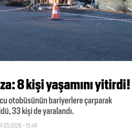
a: 8 kişi yaşamını yitirdi!
olcu otobüsünün bariyerlere çarparak
dü, 33 kişi de yaralandı.
31.05.2026 - 15:46