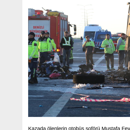
Kazada ölenlerin otobüs şoförü Mustafa Fevz