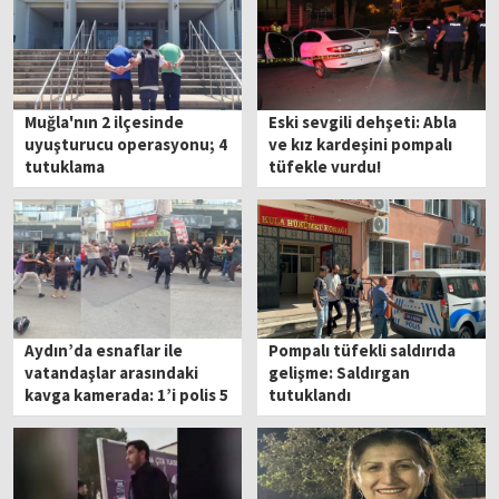
Muğla'nın 2 ilçesinde
Eski sevgili dehşeti: Abla
uyuşturucu operasyonu; 4
ve kız kardeşini pompalı
tutuklama
tüfekle vurdu!
Aydın’da esnaflar ile
Pompalı tüfekli saldırıda
vatandaşlar arasındaki
gelişme: Saldırgan
kavga kamerada: 1’i polis 5
tutuklandı
yaralı