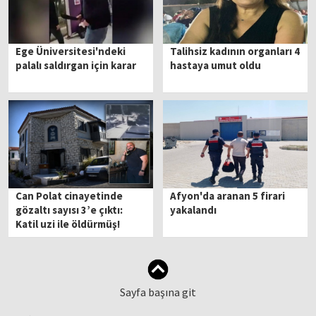
Ege Üniversitesi'ndeki
Talihsiz kadının organları 4
palalı saldırgan için karar
hastaya umut oldu
Can Polat cinayetinde
Afyon'da aranan 5 firari
gözaltı sayısı 3’e çıktı:
yakalandı
Katil uzi ile öldürmüş!
Sayfa başına git