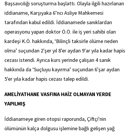
Başsavcılığı soruşturma başlattı. Olayla ilgili hazırlanan
iddianame, Karşıyaka 6’ncı Asliye Mahkemesi
tarafından kabul edildi. İddianamede sanıklardan
operasyonu yapan doktor Ö.Ö. ile iş yeri sahibi olan
kardeşi K.Ö. hakkında, ‘Bilinçli taksirle ölüme neden
olma’ suçundan 2'şer yıl 8'er aydan 9'ar yıla kadar hapis
cezası istendi. Ayrıca kurs yerinde çalışan 4 sanık
hakkında da ‘Suçluyu kayırma’ suçundan 6'şar aydan
5'er yıla kadar hapis cezası talep edildi.
AMELİYATHANE VASFINA HAİZ OLMAYAN YERDE
YAPILMIŞ
İddianameye giren otopsi raporunda, Çiftçi'nin
ölümünün kalça dolgusu işlemine bağlı gelişen yağ