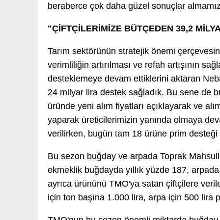
beraberce çok daha güzel sonuçlar almamızı
"ÇİFTÇİLERİMİZE BÜTÇEDEN 39,2 MİLY
Tarım sektörünün stratejik önemi çerçevesind
verimliliğin artırılması ve refah artışının s
desteklemeye devam ettiklerini aktaran Nebat
24 milyar lira destek sağladık. Bu sene de bu
üründe yeni alım fiyatları açıklayarak ve alım
yaparak üreticilerimizin yanında olmaya dev
verilirken, bugün tam 18 ürüne prim desteği 
Bu sezon buğday ve arpada Toprak Mahsulleri
ekmeklik buğdayda yıllık yüzde 187, arpada 
ayrıca ürününü TMO'ya satan çiftçilere veril
için ton başına 1.000 lira, arpa için 500 lira 