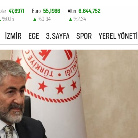
olar
47,6971
Euro
55,1986
Altın
6.644,752
▲
%0.15
▲
%0.34
▲
%2.34
ist-100
13.779,39
İZMİR
EGE
3. SAYFA
SPOR
YEREL YÖNET
▼
%-0.14