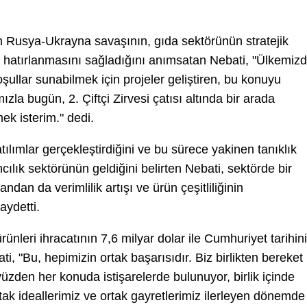
 Rusya-Ukrayna savaşının, gıda sektörünün stratejik
 hatırlanmasını sağladığını anımsatan Nebati, "Ülkemiz
koşullar sunabilmek için projeler geliştiren, bu konuyu
zla bugün, 2. Çiftçi Zirvesi çatısı altında bir arada
k isterim." dedi.
ılımlar gerçekleştirdiğini ve bu sürece yakinen tanıklık
ılık sektörünün geldiğini belirten Nebati, sektörde bir
an da verimlilik artışı ve ürün çeşitliliğinin
aydetti.
ürünleri ihracatının 7,6 milyar dolar ile Cumhuriyet tarihin
i, "Bu, hepimizin ortak başarısıdır. Biz birlikten bereket
zden her konuda istişarelerde bulunuyor, birlik içinde
ak ideallerimiz ve ortak gayretlerimiz ilerleyen dönemde