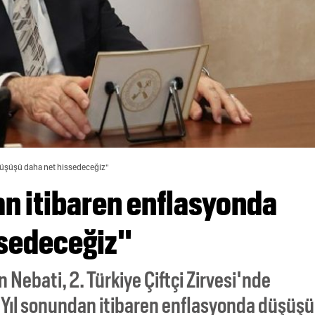
düşüşü daha net hissedeceğiz"
an itibaren enflasyonda
ssedeceğiz"
Nebati, 2. Türkiye Çiftçi Zirvesi'nde
"Yıl sonundan itibaren enflasyonda düşüşü