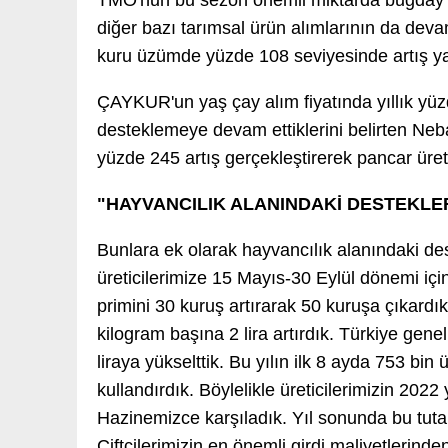
TMO'nun bu sezon önemli miktarda buğday ve
diğer bazı tarımsal ürün alımlarının da devam
kuru üzümde yüzde 108 seviyesinde artış yap
ÇAYKUR'un yaş çay alım fiyatında yıllık yüzd
desteklemeye devam ettiklerini belirten Nebat
yüzde 245 artış gerçekleştirerek pancar üreti
"HAYVANCILIK ALANINDAKİ DESTEKLE
Bunlara ek olarak hayvancılık alanındaki des
üreticilerimize 15 Mayıs-30 Eylül dönemi içi
primini 30 kuruş artırarak 50 kuruşa çıkardık
kilogram başına 2 lira artırdık. Türkiye gen
liraya yükselttik. Bu yılın ilk 8 ayda 753 bin 
kullandırdık. Böylelikle üreticilerimizin 2022 
Hazinemizce karşıladık. Yıl sonunda bu tutar
Çiftçilerimizin en önemli girdi maliyetlerinde