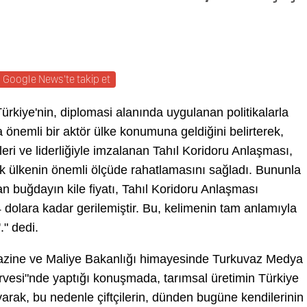
Google News'te takip et
rkiye'nin, diplomasi alanında uygulanan politikalarla
önemli bir aktör ülke konumuna geldiğini belirterek,
ri ve liderliğiyle imzalanan Tahıl Koridoru Anlaşması,
ok ülkenin önemli ölçüde rahatlamasını sağladı. Bununla
şan buğdayın kile fiyatı, Tahıl Koridoru Anlaşması
 dolara kadar gerilemiştir. Bu, kelimenin tam anlamıyla
." dedi.
azine ve Maliye Bakanlığı himayesinde Turkuvaz Medya
irvesi"nde yaptığı konuşmada, tarımsal üretimin Türkiye
arak, bu nedenle çiftçilerin, dünden bugüne kendilerinin