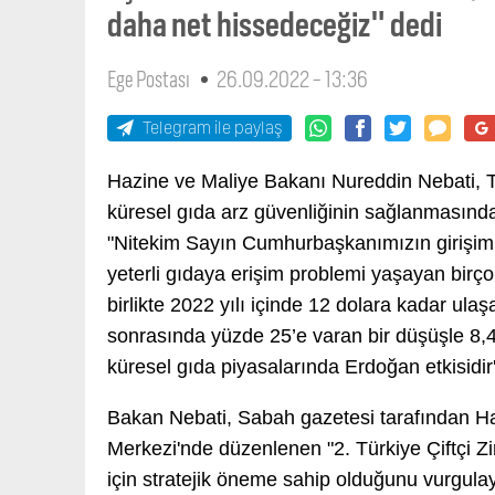
daha net hissedeceğiz" dedi
Ege Postası
26.09.2022 - 13:36
Telegram ile paylaş
Hazine ve Maliye Bakanı Nureddin Nebati, Tü
küresel gıda arz güvenliğinin sağlanmasında 
"Nitekim Sayın Cumhurbaşkanımızın girişimle
yeterli gıdaya erişim problemi yaşayan birç
birlikte 2022 yılı içinde 12 dolara kadar ula
sonrasında yüzde 25’e varan bir düşüşle 8,4
küresel gıda piyasalarında Erdoğan etkisidir'
Bakan Nebati, Sabah gazetesi tarafından H
Merkezi'nde düzenlenen "2. Türkiye Çiftçi Z
için stratejik öneme sahip olduğunu vurgulay