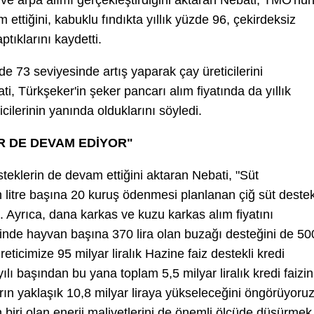
 arpa alımı gerçekleştirdiğini aktaran Nebati, TMO'nu
 ettiğini, kabuklu fındıkta yıllık yüzde 96, çekirdeksiz
tıklarını kaydetti.
e 73 seviyesinde artış yaparak çay üreticilerini
i, Türkşeker'in şeker pancarı alım fiyatında da yıllık
cilerinin yanında olduklarını söyledi.
R DE DEVAM EDİYOR"
teklerin de devam ettiğini aktaran Nebati, "Süt
n litre başına 20 kuruş ödenmesi planlanan çiğ süt deste
. Ayrıca, dana karkas ve kuzu karkas alım fiyatını
elinde hayvan başına 370 lira olan buzağı desteğini de 50
üreticimize 95 milyar liralık Hazine faiz destekli kredi
yılı başından bu yana toplam 5,5 milyar liralık kredi faizin
ın yaklaşık 10,8 milyar liraya yükseleceğini öngörüyoruz
n biri olan enerji maliyetlerini de önemli ölçüde düşürmek