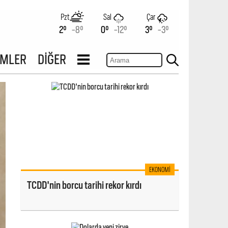
Pzt
Sal
Çar
2°
-8°
0°
-12°
3°
-3°
İMLER
DİĞER
EKONOMI
TCDD'nin borcu tarihi rekor kırdı