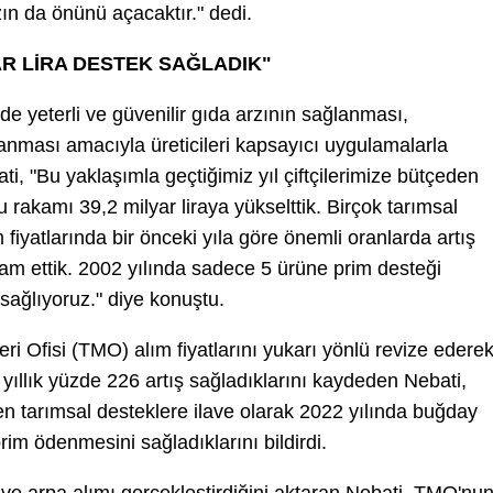
n da önünü açacaktır." dedi.
AR LİRA DESTEK SAĞLADIK"
e yeterli ve güvenilir gıda arzının sağlanması,
ağlanması amacıyla üreticileri kapsayıcı uygulamalarla
i, "Bu yaklaşımla geçtiğimiz yıl çiftçilerimize bütçeden
 rakamı 39,2 milyar liraya yükselttik. Birçok tarımsal
 fiyatlarında bir önceki yıla göre önemli oranlarda artış
am ettik. 2002 yılında sadece 5 ürüne prim desteği
sağlıyoruz." diye konuştu.
 Ofisi (TMO) alım fiyatlarını yukarı yönlü revize edere
yıllık yüzde 226 artış sağladıklarını kaydeden Nebati,
en tarımsal desteklere ilave olarak 2022 yılında buğday
prim ödenmesini sağladıklarını bildirdi.