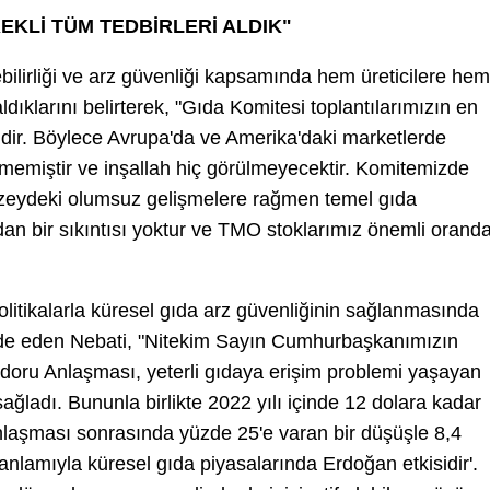
EKLİ TÜM TEDBİRLERİ ALDIK"
bilirliği ve arz güvenliği kapsamında hem üreticilere hem
aldıklarını belirterek, "Gıda Komitesi toplantılarımızın en
idir. Böylece Avrupa'da ve Amerika'daki marketlerde
lmemiştir ve inşallah hiç görülmeyecektir. Komitemizde
düzeydeki olumsuz gelişmelere rağmen temel gıda
dan bir sıkıntısı yoktur ve TMO stoklarımız önemli orand
litikalarla küresel gıda arz güvenliğinin sağlanmasında
fade eden Nebati, "Nitekim Sayın Cumhurbaşkanımızın
oridoru Anlaşması, yeterli gıdaya erişim problemi yaşayan
ağladı. Bununla birlikte 2022 yılı içinde 12 dolara kadar
Anlaşması sonrasında yüzde 25'e varan bir düşüşle 8,4
 anlamıyla küresel gıda piyasalarında Erdoğan etkisidir'.