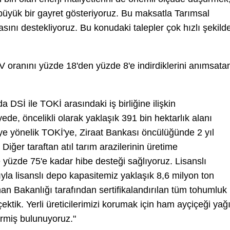
 büyük bir gayret gösteriyoruz. Bu maksatla Tarımsal
ını destekliyoruz. Bu konudaki talepler çok hızlı şekild
V oranını yüzde 18'den yüzde 8'e indirdiklerini anımsata
 DSİ ile TOKİ arasındaki iş birliğine ilişkin
e, öncelikli olarak yaklaşık 391 bin hektarlık alanı
ye yönelik TOKİ'ye, Ziraat Bankası öncülüğünde 2 yıl
 Diğer taraftan atıl tarım arazilerinin üretime
 yüzde 75'e kadar hibe desteği sağlıyoruz. Lisanslı
yla lisanslı depo kapasitemiz yaklaşık 8,6 milyon ton
n Bakanlığı tarafından sertifikalandırılan tüm tohumluk
ektik. Yerli üreticilerimizi korumak için ham ayçiçeği yağ
çirmiş bulunuyoruz."