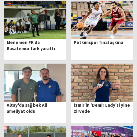
Menemen FK'da
Petkimspor final aşkına
Basatemür fark yarattı
Altay'da sağ bek Ali
İzmir'in 'Demir Lady'si yine
ameliyat oldu
zirvede