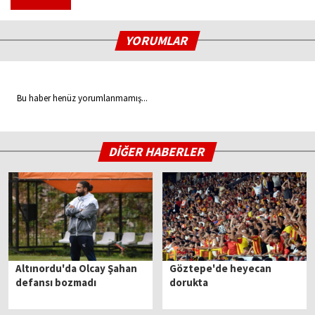
YORUMLAR
Bu haber henüz yorumlanmamış...
DİĞER HABERLER
Altınordu'da Olcay Şahan
Göztepe'de heyecan
defansı bozmadı
dorukta