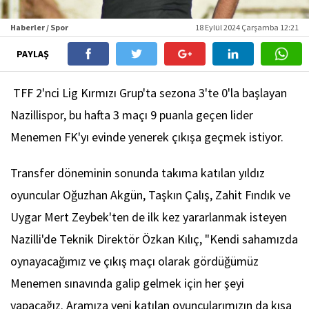
Haberler / Spor
18 Eylül 2024 Çarşamba 12:21
PAYLAŞ
TFF 2'nci Lig Kırmızı Grup'ta sezona 3'te 0'la başlayan
Nazillispor, bu hafta 3 maçı 9 puanla geçen lider
Menemen FK'yı evinde yenerek çıkışa geçmek istiyor.
Transfer döneminin sonunda takıma katılan yıldız
oyuncular Oğuzhan Akgün, Taşkın Çalış, Zahit Fındık ve
Uygar Mert Zeybek'ten de ilk kez yararlanmak isteyen
Nazilli'de Teknik Direktör Özkan Kılıç, "Kendi sahamızda
oynayacağımız ve çıkış maçı olarak gördüğümüz
Menemen sınavında galip gelmek için her şeyi
yapacağız. Aramıza yeni katılan oyuncularımızın da kısa