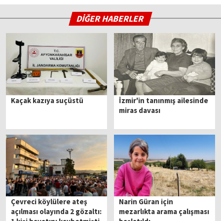
DİĞER HABERLER
Kaçak kazıya suçüstü
İzmir'in tanınmış ailesinde
miras davası
Çevreci köylülere ateş
Narin Güran için
açılması olayında 2 gözaltı:
mezarlıkta arama çalışması