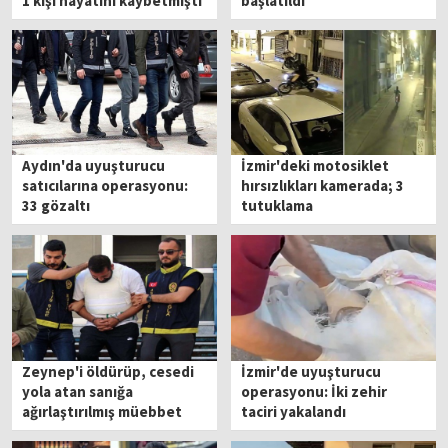
1 kişi hayatını kaybetmişti
başlatıldı
Aydın'da uyuşturucu
İzmir'deki motosiklet
satıcılarına operasyonu:
hırsızlıkları kamerada; 3
33 gözaltı
tutuklama
Zeynep'i öldürüp, cesedi
İzmir'de uyuşturucu
yola atan sanığa
operasyonu: İki zehir
ağırlaştırılmış müebbet
taciri yakalandı
hapis istemi