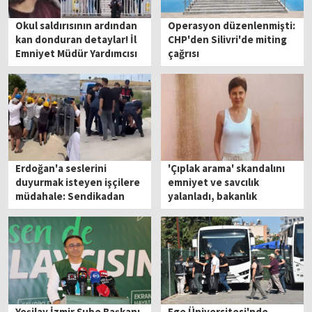
Okul saldırısının ardından
Operasyon düzenlenmişti:
kan donduran detaylar! İl
CHP'den Silivri'de miting
Emniyet Müdür Yardımcısı
çağrısı
ilk kez konuştu
Erdoğan'a seslerini
'Çıplak arama' skandalını
duyurmak isteyen işçilere
emniyet ve savcılık
müdahale: Sendikadan
yalanladı, bakanlık
'ambulans' çağrısı!
soruşturma başlattı
Yeşilay İzmir Şube Başkanı
Ege Üniversitesi'nde