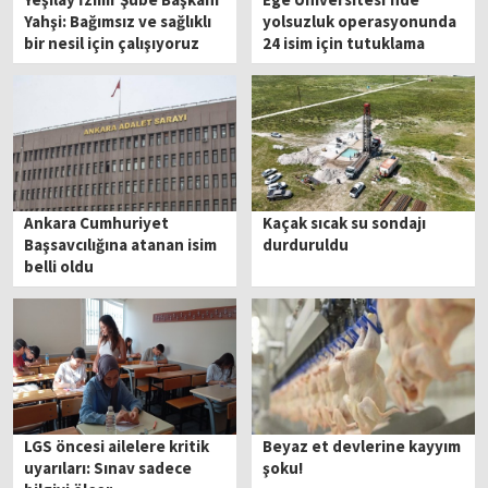
Yahşi: Bağımsız ve sağlıklı
yolsuzluk operasyonunda
bir nesil için çalışıyoruz
24 isim için tutuklama
kararı!
Ankara Cumhuriyet
Kaçak sıcak su sondajı
Başsavcılığına atanan isim
durduruldu
belli oldu
LGS öncesi ailelere kritik
Beyaz et devlerine kayyım
uyarıları: Sınav sadece
şoku!