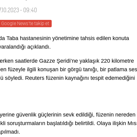
7.10.2023 - 09:40
Google News'te takip et
nda Taba hastanesinin yönetimine tahsis edilen konuta
yaralandığı açıklandı.
erken saatlerde Gazze Şeridi’ne yaklaşık 220 kilometre
 füzeyle ilgili konuşan bir görgü tanığı, bir patlama ses
söyledi. Reuters füzenin kaynağını tespit edemediğini
erine güvenlik güçlerinin sevk edildiği, füzenin nereden
li soruşturmaların başlatıldığı belirtildi. Olaya ilişkin Mıs
pılmadı.