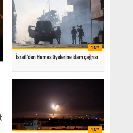
DÜNYA
İsrail'den Hamas üyelerine idam çağrısı
t
DÜNYA