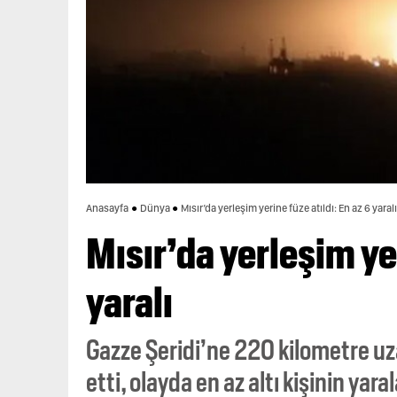
Anasayfa
Dünya
Mısır’da yerleşim yerine füze atıldı: En az 6 yaral
Mısır’da yerleşim yer
yaralı
Gazze Şeridi’ne 220 kilometre uza
etti, olayda en az altı kişinin yara