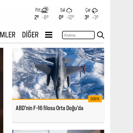
Pzt
Sal
Çar
2°
-8°
0°
-12°
3°
-3°
İMLER
DİĞER
DÜNYA
ABD’nin F-16 filosu Orta Doğu’da