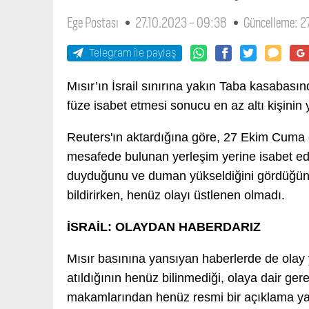
Ege Postası
27.10.2023 - 09:38
Güncelleme: 2
Telegram ile paylaş
Mısır’ın İsrail sınırına yakın Taba kasabası
füze isabet etmesi sonucu en az altı kişinin 
Reuters'ın aktardığına göre, 27 Ekim Cuma 
mesafede bulunan yerleşim yerine isabet eden
duyduğunu ve duman yükseldiğini gördüğünü 
bildirirken, henüz olayı üstlenen olmadı.
İSRAİL: OLAYDAN HABERDARIZ
Mısır basınına yansıyan haberlerde de olay y
atıldığının henüz bilinmediği, olaya dair gerek
makamlarından henüz resmi bir açıklama ya