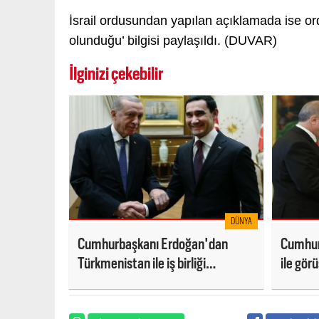
İsrail ordusundan yapılan açıklamada ise or
olunduğu’ bilgisi paylaşıldı. (DUVAR)
İlginizi çekebilir
DÜNYA
Cumhurbaşkanı Erdoğan'dan
Cumhur
Türkmenistan ile iş birliği
ile gör
mesajları