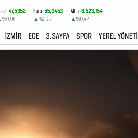
olar
47,5952
Euro
55,0453
Altın
6.523,154
▲
%0.06
▲
%0.07
▲
%0.42
ist-100
13.778,48
İZMİR
EGE
3. SAYFA
SPOR
YEREL YÖNET
▲
%0.55