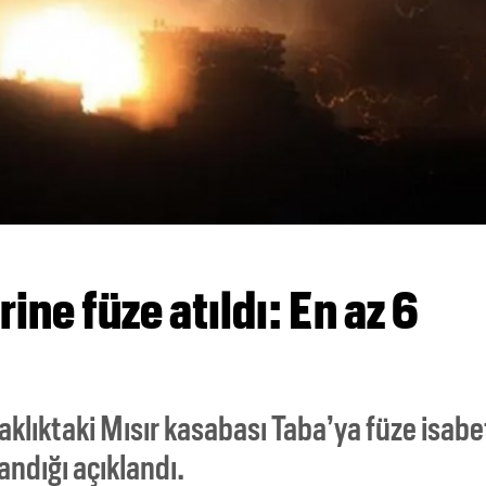
ı
ine füze atıldı: En az 6
klıktaki Mısır kasabası Taba’ya füze isabe
landığı açıklandı.