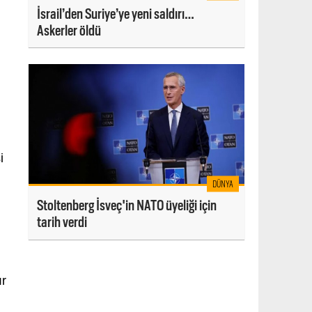
İsrail’den Suriye’ye yeni saldırı…
Askerler öldü
i
DÜNYA
Stoltenberg İsveç'in NATO üyeliği için
tarih verdi
ır