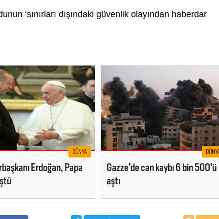
dunun ‘sınırları dışındaki güvenlik olayından haberdar
DÜNYA
DÜNY
başkanı Erdoğan, Papa
Gazze’de can kaybı 6 bin 500’ü
üştü
aştı