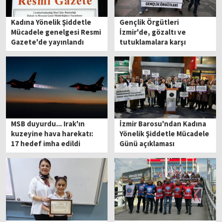
Kadına Yönelik Şiddetle
Gençlik Örgütleri
Mücadele genelgesi Resmi
İzmir'de, gözaltı ve
Gazete'de yayınlandı
tutuklamalara karşı
yürüdü
MSB duyurdu... Irak'ın
İzmir Barosu'ndan Kadına
kuzeyine hava harekatı:
Yönelik Şiddetle Mücadele
17 hedef imha edildi
Günü açıklaması