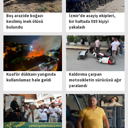
Boş arazide boğazı
İzmir'de asayiş ekipleri,
kesilmiş inek ölüsü
bir haftada 585 kişiyi
bulundu
yakaladı
Kuaför dükkanı yangında
Kaldırıma çarpan
kullanılamaz hale geldi
motosikletin sürücüsü ağır
yaralandı