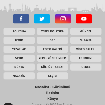
POLİTİKA
YEREL POLİTİKA
GÜNCEL
İZMİR
EGE
3. SAYFA
YAZARLAR
FOTO GALERİ
VİDEO GALERİ
SPOR
YEREL YÖNETİMLER
EKONOMİ
DÜNYA
KÜLTÜR - SANAT
GENEL
MAGAZİN
SEÇİM
Masaüstü Görünümü
İletişim
Künye
Copyright © 2026 Ege Postası