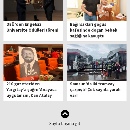
DEÜ’den Engelsiz
Bağırsakları göğüs
Üniversite Ödülleri töreni
kafesinde doğan bebek
sağlığına kavuştu
210 gazeteciden
Samsun'da iki tramvay
Yargıtay’a çağrı: 'Anayasa
çarpıştı! Çok sayıda yaralı
uygulansın, Can Atalay
var!
tahliye edilsin!'
Sayfa başına git