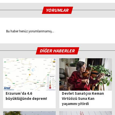
YORUMLAR
Bu haber henüz yorumlanmamış...
DİĞER HABERLER
Erzurum’da 4.6
Devlet Sanatçısı Keman
büyüklüğünde deprem!
Virtüözü Suna Kan
yaşamını yitirdi