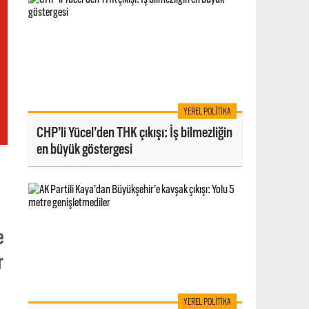
YEREL POLITIKA
CHP’li Yücel’den THK çıkışı: İş bilmezliğin
en büyük göstergesi
e
r
YEREL POLITIKA