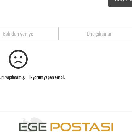
Eskiden yeniye
Öne çıkanlar
rum yapılmamış...
İlk yorum yapan sen ol.