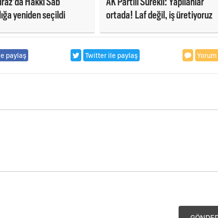
raz’da Hakkı Sab
AK Partili Sürekli: Yapılanlar
ığa yeniden seçildi
ortada! Laf değil, iş üretiyoruz
le paylaş
Twitter ile paylaş
Yorum
GÖNDE