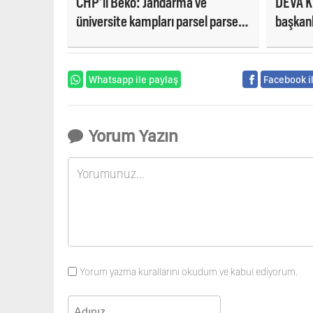
CHP'li Beko: Jandarma ve
DEVA Ki
üniversite kampları parsel parsel
başkanl
satılıyor!
Whatsapp ile paylaş
Facebook i
Yorum Yazın
Yorum yazma kurallarını okudum ve kabul ediyorum.