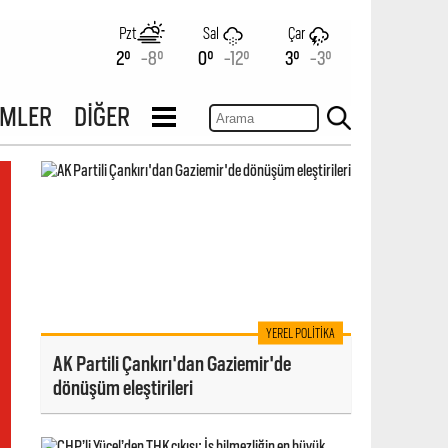
Pzt
Sal
Çar
2°
-8°
0°
-12°
3°
-3°
İMLER
DİĞER
YEREL POLITIKA
AK Partili Çankırı'dan Gaziemir'de
dönüşüm eleştirileri