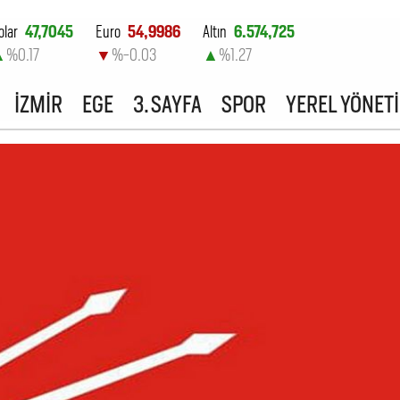
olar
47,7045
Euro
54,9986
Altın
6.574,725
▲
%0.17
▼
%-0.03
▲
%1.27
ist-100
13.905,92
İZMİR
EGE
3. SAYFA
SPOR
YEREL YÖNET
▲
%0.78