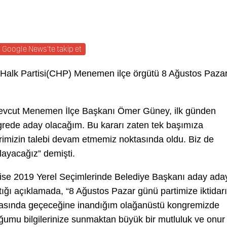
Google News'te takip et
Halk Partisi(CHP) Menemen ilçe örgütü 8 Ağustos Paza
 mevcut Menemen İlçe Başkanı Ömer Güney, ilk günden
rede aday olacağım. Bu kararı zaten tek başımıza
erimizin talebi devam etmemiz noktasında oldu. Biz de
layacağız” demişti.
ı ise 2019 Yerel Seçimlerinde Belediye Başkanı aday ada
tığı açıklamada, “8 Ağustos Pazar günü partimize iktidarı
vasında geçeceğine inandığım olağanüstü kongremizde
mu bilgilerinize sunmaktan büyük bir mutluluk ve onur