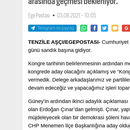
arasında geçmesi bekleniyor.
Ege Postası
03.08.2021 - 10:05
Telegram ile paylaş
TENZİLE AŞÇI/EGEPOSTASI-
Cumhuriyet 
günü sandık başına gidiyor.
Kongre tarihinin belirlenmesinin ardından
kongrede aday olacağını açıklamış ve “Kong
vermedik. Delege arkadaşlarımız ve partilil
devam edeceğiz ve yapacağımız işleri topar
Güney’in ardından ikinci adaylık açıklamas
olan Erdoğan Çınar’dan gelmişti. Çınar, yap
müjdeleyecek olan bir demokrasi şöleni ha
CHP Menemen İlçe Başkanlığına aday olduğu