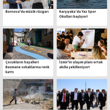
Bornova'da müzik rüzgarı
Karşıyaka’da Yaz Spor
Okulları başlıyor!
Çocukların hayalleri
İzmir'in ulaşım planı ortak
Basmane sokaklarına renk
akılla şekilleniyor!
kattı