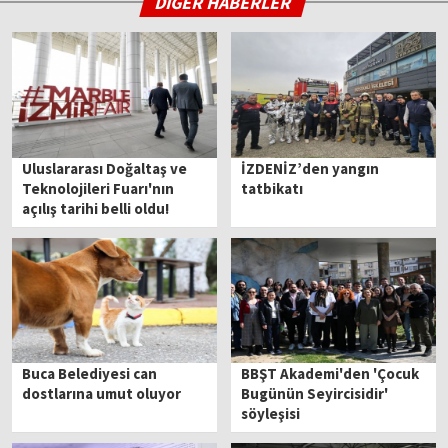
DİĞER HABERLER
Uluslararası Doğaltaş ve
İZDENİZ’den yangın
Teknolojileri Fuarı'nın
tatbikatı
açılış tarihi belli oldu!
Buca Belediyesi can
BBŞT Akademi'den 'Çocuk
dostlarına umut oluyor
Bugünün Seyircisidir'
söyleşisi