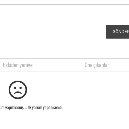
GÖNDE
Eskiden yeniye
Öne çıkanlar
rum yapılmamış...
İlk yorum yapan sen ol.