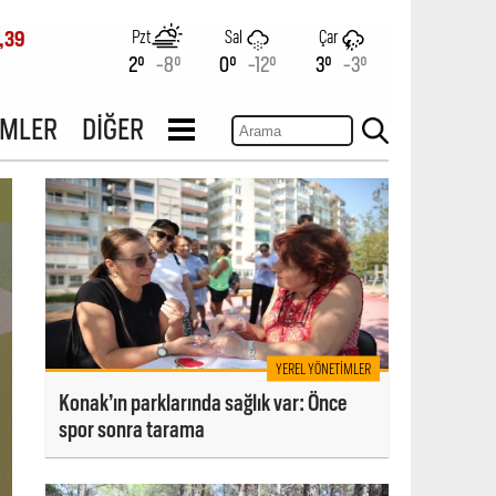
Pzt
Sal
Çar
,39
2°
-8°
0°
-12°
3°
-3°
İMLER
DİĞER
YEREL YÖNETIMLER
Konak’ın parklarında sağlık var: Önce
spor sonra tarama