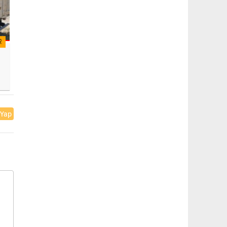
R
 Yap