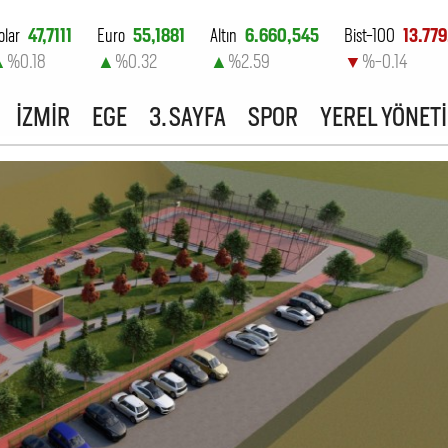
olar
47,7111
Euro
55,1881
Altın
6.660,545
Bist-100
13.779
▲
%0.18
▲
%0.32
▲
%2.59
▼
%-0.14
İZMİR
EGE
3. SAYFA
SPOR
YEREL YÖNET