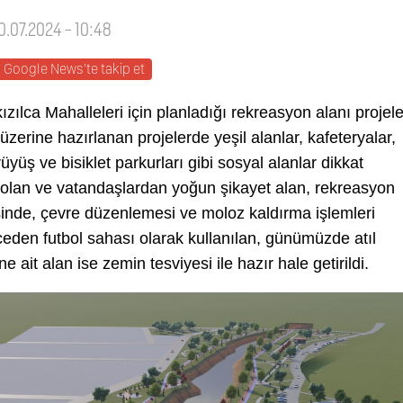
30.07.2024 - 10:48
Google News'te takip et
ılca Mahalleleri için planladığı rekreasyon alanı projele
 üzerine hazırlanan projelerde yeşil alanlar, kafeteryalar,
yüş ve bisiklet parkurları gibi sosyal alanlar dikkat
en olan ve vatandaşlardan yoğun şikayet alan, rekreasyon
sinde, çevre düzenlemesi ve moloz kaldırma işlemleri
ceden futbol sahası olarak kullanılan, günümüzde atıl
it alan ise zemin tesviyesi ile hazır hale getirildi.