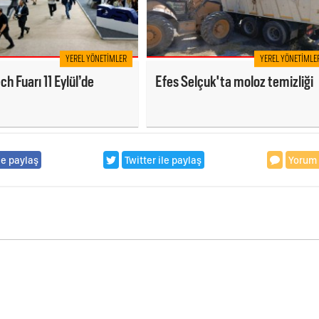
YEREL YÖNETIMLER
YEREL YÖNETIMLE
ch Fuarı 11 Eylül’de
Efes Selçuk'ta moloz temizliği
le paylaş
Twitter ile paylaş
Yorum