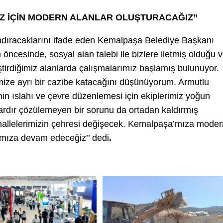
Z İÇİN MODERN ALANLAR OLUŞTURACAĞIZ”
dıracaklarını ifade eden Kemalpaşa Belediye Başkanı
cesinde, sosyal alan talebi ile bizlere iletmiş olduğu 
ştirdiğimiz alanlarda çalışmalarımız başlamış bulunuyor.
mize ayrı bir cazibe katacağını düşünüyorum. Armutlu
 ıslahı ve çevre düzenlemesi için ekiplerimiz yoğun
llardır çözülemeyen bir sorunu da ortadan kaldırmış
hallelerimizin çehresi değişecek. Kemalpaşa’mıza moder
ımıza devam edeceğiz’’ dedi
.