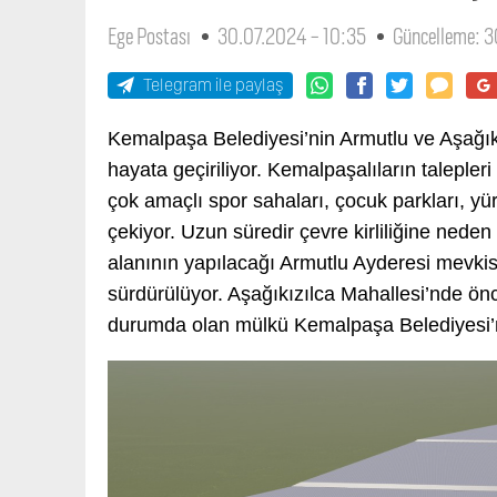
Ege Postası
30.07.2024 - 10:35
Güncelleme: 
Telegram ile paylaş
Kemalpaşa Belediyesi’nin Armutlu ve Aşağıkız
hayata geçiriliyor. Kemalpaşalıların talepleri
çok amaçlı spor sahaları, çocuk parkları, yürü
çekiyor. Uzun süredir çevre kirliliğine ned
alanının yapılacağı Armutlu Ayderesi mevki
sürdürülüyor. Aşağıkızılca Mahallesi’nde ön
durumda olan mülkü Kemalpaşa Belediyesi’ne a