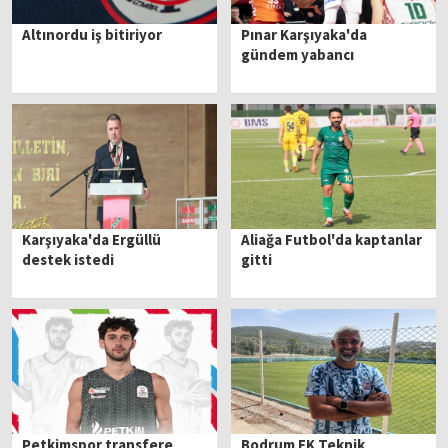
Altınordu iş bitiriyor
Pınar Karşıyaka'da
gündem yabancı
Karşıyaka'da Ergüllü
Aliağa Futbol'da kaptanlar
destek istedi
gitti
Petkimspor transfere
Bodrum FK Teknik