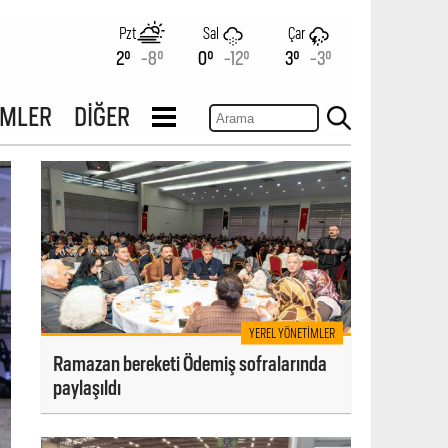
Pzt
Sal
Çar
2°
-8°
0°
-12°
3°
-3°
İMLER
DİĞER
YEREL YÖNETIMLER
Ramazan bereketi Ödemiş sofralarında
paylaşıldı