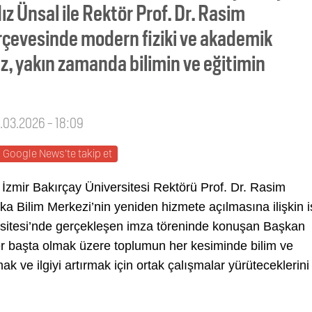
dız Ünsal ile Rektör Prof. Dr. Rasim
erçevesinde modern fiziki ve akademik
z, yakın zamanda bilimin ve eğitimin
1.03.2026 - 18:09
Google News'te takip et
İzmir Bakırçay Üniversitesi Rektörü Prof. Dr. Rasim
a Bilim Merkezi’nin yeniden hizmete açılmasına ilişkin i
versitesi’nde gerçekleşen imza töreninde konuşan Başkan
er başta olmak üzere toplumun her kesiminde bilim ve
mak ve ilgiyi artırmak için ortak çalışmalar yürüteceklerini