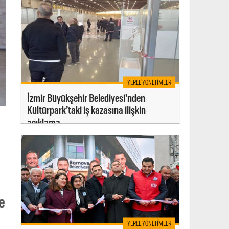
YEREL YÖNETIMLER
İzmir Büyükşehir Belediyesi’nden
Kültürpark’taki iş kazasına ilişkin
açıklama
e
YEREL YÖNETIMLER