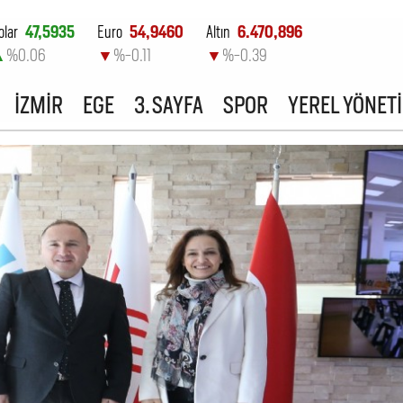
olar
47,5935
Euro
54,9460
Altın
6.470,896
▲
%0.06
▼
%-0.11
▼
%-0.39
ist-100
13.798,82
İZMİR
EGE
3. SAYFA
SPOR
YEREL YÖNET
▲
%0.7