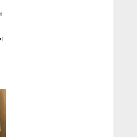
im
n
el