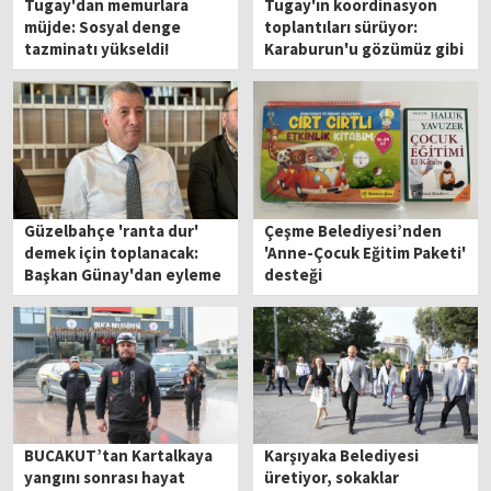
Tugay'dan memurlara
Tugay'ın koordinasyon
müjde: Sosyal denge
toplantıları sürüyor:
tazminatı yükseldi!
Karaburun'u gözümüz gibi
koruyacağız
Güzelbahçe 'ranta dur'
Çeşme Belediyesi’nden
demek için toplanacak:
'Anne-Çocuk Eğitim Paketi'
Başkan Günay'dan eyleme
desteği
davet!
BUCAKUT’tan Kartalkaya
Karşıyaka Belediyesi
yangını sonrası hayat
üretiyor, sokaklar