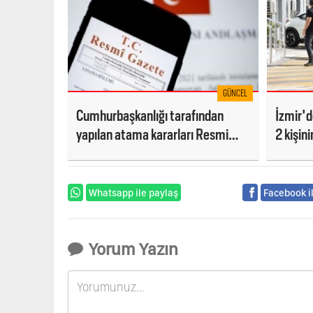
GÜNCEL
Cumhurbaşkanlığı tarafından
İzmir'd
yapılan atama kararları Resmi
2 kişin
Gazete’de
Oğlumu 
Whatsapp ile paylaş
Facebook i
Yorum Yazın