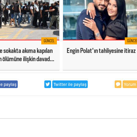
GÜNCEL
GÜNCE
e sokakta akıma kapılan
Engin Polat'ın tahliyesine itiraz
in ölümüne ilişkin davada:
geri getirsinler
le paylaş
Twitter ile paylaş
Yorum