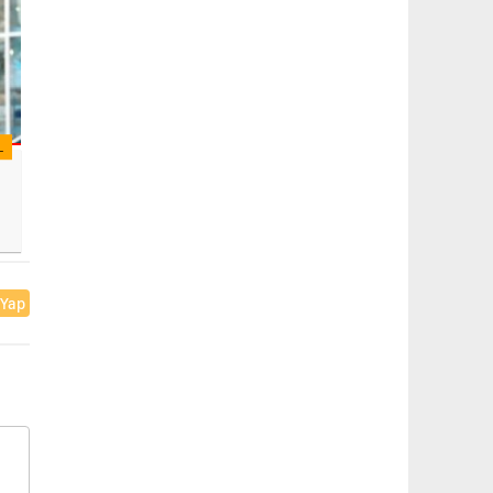
L
 Yap