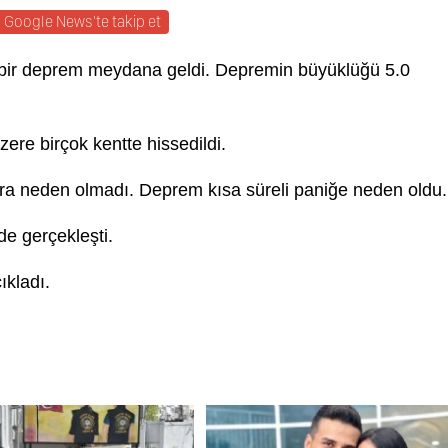
Google News'te takip et
 bir deprem meydana geldi. Depremin büyüklüğü 5.0
ere birçok kentte hissedildi.
ra neden olmadı. Deprem kısa süreli paniğe neden oldu.
de gerçekleşti.
ıkladı.