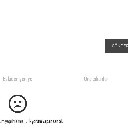
GÖNDE
Eskiden yeniye
Öne çıkanlar
rum yapılmamış...
İlk yorum yapan sen ol.