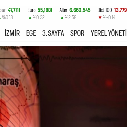
olar
47,7111
Euro
55,1881
Altın
6.660,545
Bist-100
13.779
▲
%0.18
▲
%0.32
▲
%2.59
▼
%-0.14
İZMİR
EGE
3. SAYFA
SPOR
YEREL YÖNET