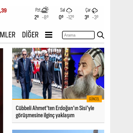
Pzt
Sal
Çar
,39
2°
-8°
0°
-12°
3°
-3°
İMLER
DİĞER
GÜNCEL
Cübbeli Ahmet'ten Erdoğan'ın Sisi'yle
görüşmesine ilginç yaklaşım