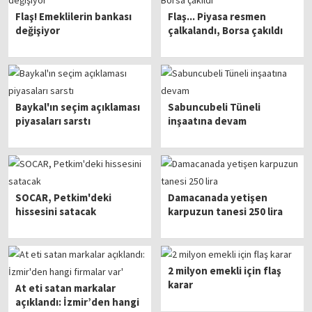
Flaş! Emeklilerin bankası
Flaş... Piyasa resmen
değişiyor
çalkalandı, Borsa çakıldı
Baykal'ın seçim açıklaması
Sabuncubeli Tüneli
piyasaları sarstı
inşaatına devam
SOCAR, Petkim'deki
Damacanada yetişen
hissesini satacak
karpuzun tanesi 250 lira
2 milyon emekli için flaş
karar
At eti satan markalar
açıklandı: İzmir’den hangi