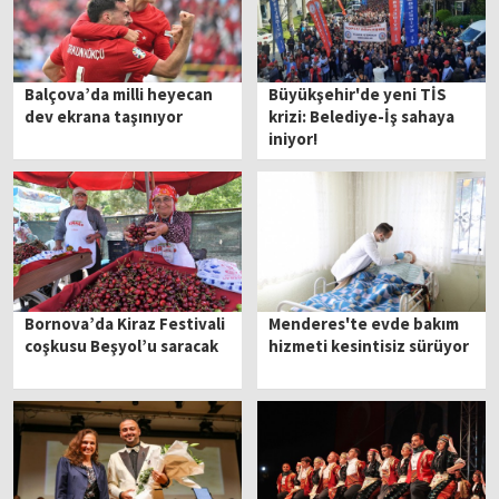
Balçova’da milli heyecan
Büyükşehir'de yeni TİS
dev ekrana taşınıyor
krizi: Belediye-İş sahaya
iniyor!
Bornova’da Kiraz Festivali
Menderes'te evde bakım
coşkusu Beşyol’u saracak
hizmeti kesintisiz sürüyor