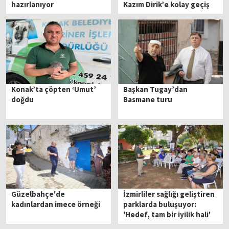
hazırlanıyor
Kazım Dirik’e kolay geçiş
Konak’ta çöpten ‘Umut’
Başkan Tugay’dan
doğdu
Basmane turu
Güzelbahçe'de
İzmirliler sağlığı geliştiren
kadınlardan imece örneği
parklarda buluşuyor:
'Hedef, tam bir iyilik hali'