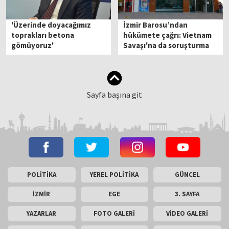
'Üzerinde doyacağımız
İzmir Barosu’ndan
toprakları betona
hükümete çağrı: Vietnam
gömüyoruz'
Savaşı'na da soruşturma
açın!
Sayfa başına git
POLİTİKA
YEREL POLİTİKA
GÜNCEL
İZMİR
EGE
3. SAYFA
YAZARLAR
FOTO GALERİ
VİDEO GALERİ