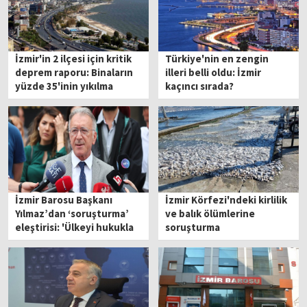
İzmir'in 2 ilçesi için kritik
Türkiye'nin en zengin
deprem raporu: Binaların
illeri belli oldu: İzmir
yüzde 35'inin yıkılma
kaçıncı sırada?
ihtimali yüksek
İzmir Barosu Başkanı
İzmir Körfezi'ndeki kirlilik
Yılmaz’dan ‘soruşturma’
ve balık ölümlerine
eleştirisi: 'Ülkeyi hukukla
soruşturma
dizayn etme çabası'