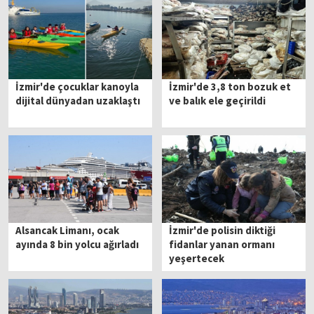
İzmir'de çocuklar kanoyla
İzmir'de 3,8 ton bozuk et
dijital dünyadan uzaklaştı
ve balık ele geçirildi
Alsancak Limanı, ocak
İzmir'de polisin diktiği
ayında 8 bin yolcu ağırladı
fidanlar yanan ormanı
yeşertecek