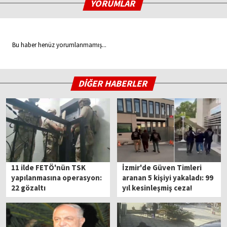
YORUMLAR
Bu haber henüz yorumlanmamış...
DİĞER HABERLER
11 ilde FETÖ'nün TSK
İzmir'de Güven Timleri
yapılanmasına operasyon:
aranan 5 kişiyi yakaladı: 99
22 gözaltı
yıl kesinleşmiş ceza!