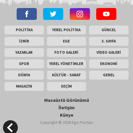
POLİTİKA
YEREL POLİTİKA
GÜNCEL
İZMİR
EGE
3. SAYFA
YAZARLAR
FOTO GALERİ
VİDEO GALERİ
SPOR
YEREL YÖNETİMLER
EKONOMİ
DÜNYA
KÜLTÜR - SANAT
GENEL
MAGAZİN
SEÇİM
Masaüstü Görünümü
İletişim
Künye
Copyright © 2026 Ege Postası