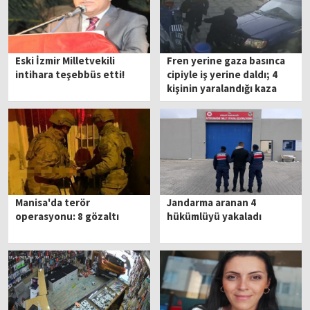
Eski İzmir Milletvekili
Fren yerine gaza basınca
intihara teşebbüs etti!
cipiyle iş yerine daldı; 4
kişinin yaralandığı kaza
kamerada
Manisa'da terör
Jandarma aranan 4
operasyonu: 8 gözaltı
hükümlüyü yakaladı