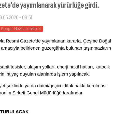
ete’de yayımlanarak yürürlüğe girdi.
19.05.2026 - 09:51
Google News'te takip et
la Resmi Gazete'de yayımlanan kararla, Çeşme Doğal
si amacıyla belirlenen güzergâhta bulunan taşınmazların
t tesisler, ulaşım yolları, enerji nakil hatları, katodik
çin ihtiyaç duyulan alanlarda işlem yapılacak.
et şeklinde ya da daimi/geçici irtifak hakkı kurulması
Anonim Şirketi Genel Müdürlüğü tarafından
ŞTURULACAK