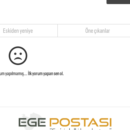
Eskiden yeniye
Öne çıkanlar
rum yapılmamış...
İlk yorum yapan sen ol.