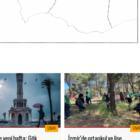
İZMIR
İZMI
e yeni hafta: Gök
İzmir’de ortaokul ve lise