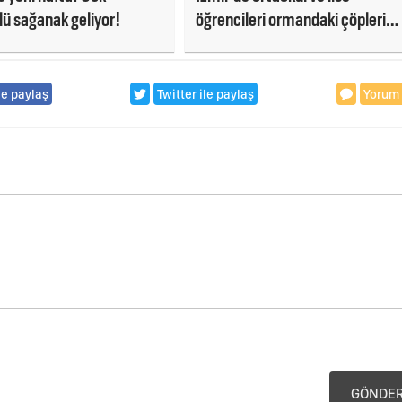
lü sağanak geliyor!
öğrencileri ormandaki çöpleri
temizledi
le paylaş
Twitter ile paylaş
Yorum
GÖNDE