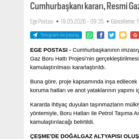
Cumhurbaşkanı kararı, Resmi Gaz
Ege Postası
19.05.2026 - 09:35
Güncelleme: 
Telegram ile paylaş
EGE POSTASI -
Cumhurbaşkanının imzasıy
Gaz Boru Hattı Projesi’nin gerçekleştirilme
kamulaştırılması kararlaştırıldı.
Buna göre, proje kapsamında inşa edilecek sabi
koruma hatları ve anot yataklarının yapımı i
Kararda ihtiyaç duyulan taşınmazların mülkiy
yöntemiyle, Boru Hatları ile Petrol Taşıma 
kamulaştırılacağı belirtildi.
ÇEŞME'DE DOĞALGAZ ALTYAPISI OLU