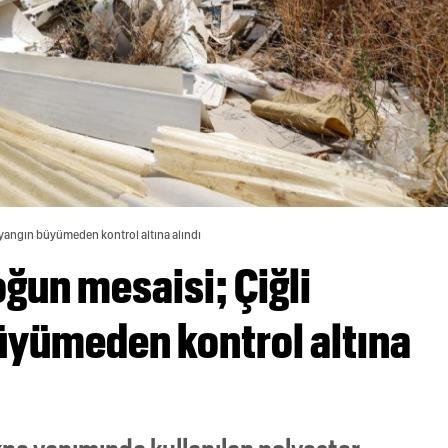
ki yangın büyümeden kontrol altına alındı
oğun mesaisi; Çiğli
büyümeden kontrol altına