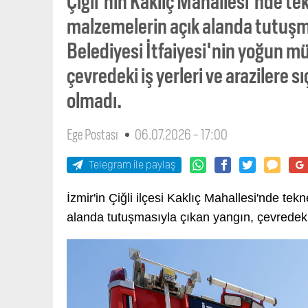
Çiğli'nin Kaklıç Mahallesi'nde te
malzemelerin açık alanda tutuşma
Belediyesi İtfaiyesi'nin yoğun müd
çevredeki iş yerleri ve arazilere 
olmadı.
Ege Postası
06.07.2026 - 17:00
Telegram ile paylaş
İzmir'in Çiğli ilçesi Kaklıç Mahallesi'nde te
alanda tutuşmasıyla çıkan yangın, çevredeki 