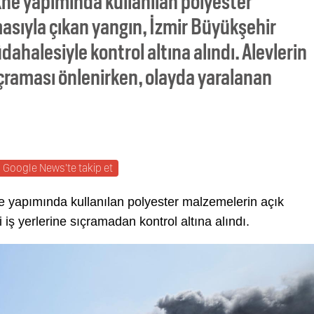
kne yapımında kullanılan polyester
sıyla çıkan yangın, İzmir Büyükşehir
ahalesiyle kontrol altına alındı. Alevlerin
sıçraması önlenirken, olayda yaralanan
Google News'te takip et
kne yapımında kullanılan polyester malzemelerin açık
iş yerlerine sıçramadan kontrol altına alındı.