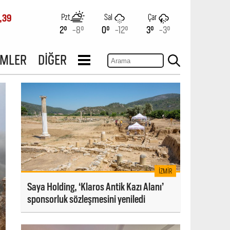
Pzt
Sal
Çar
,39
2°
-8°
0°
-12°
3°
-3°
İMLER
DİĞER
İZMIR
Saya Holding, ‘Klaros Antik Kazı Alanı’
sponsorluk sözleşmesini yeniledi