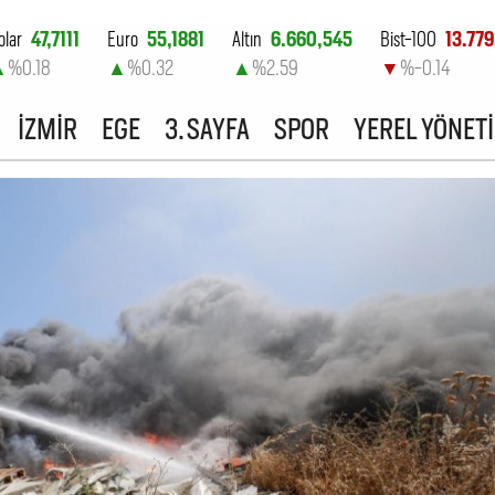
olar
47,7111
Euro
55,1881
Altın
6.660,545
Bist-100
13.779
▲
%0.18
▲
%0.32
▲
%2.59
▼
%-0.14
İZMİR
EGE
3. SAYFA
SPOR
YEREL YÖNET