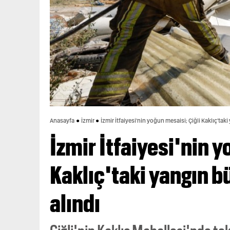
Anasayfa
İzmir
İzmir İtfaiyesi'nin yoğun mesaisi; Çiğli Kaklıç'ta
İzmir İtfaiyesi'nin y
Kaklıç'taki yangın 
alındı