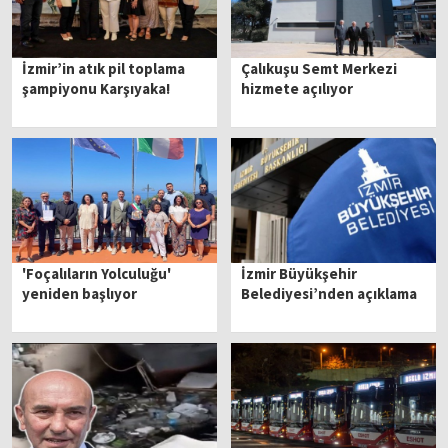
İzmir’in atık pil toplama
Çalıkuşu Semt Merkezi
şampiyonu Karşıyaka!
hizmete açılıyor
'Foçalıların Yolculuğu'
İzmir Büyükşehir
yeniden başlıyor
Belediyesi’nden açıklama