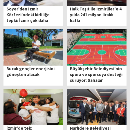
Soyer'den İzmir
Halk Taşıt ile İzmirliler’e 4
Körfezi'ndeki kirliliğe
yılda 241 milyon liralık
tepki: İzmir çok daha
katkı
güzelini hak ediyor
Bucalı gençler enerjisini
Büyükşehir Belediyesi'nin
güneşten alacak
spora ve sporcuya desteği
sürüyor: Sahalar
yenileniyor
İzmir’de tek:
Narlıdere Belediyesi