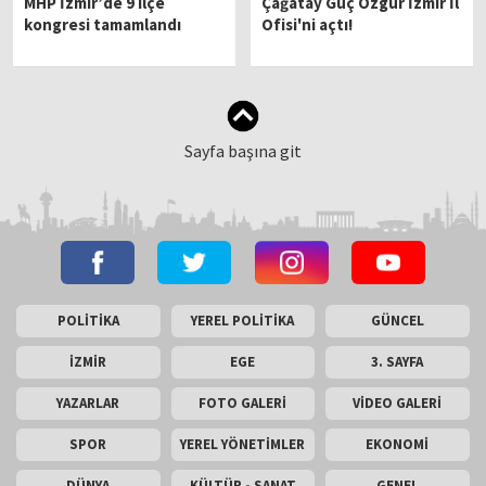
MHP İzmir’de 9 ilçe
Çağatay Güç Özgür İzmir İl
kongresi tamamlandı
Ofisi'ni açtı!
Sayfa başına git
POLİTİKA
YEREL POLİTİKA
GÜNCEL
İZMİR
EGE
3. SAYFA
YAZARLAR
FOTO GALERİ
VİDEO GALERİ
SPOR
YEREL YÖNETİMLER
EKONOMİ
DÜNYA
KÜLTÜR - SANAT
GENEL