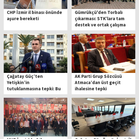
CHP İzmir il binası önünde
Gümrükçü'den Torbalı
aşure bereketi
çıkarması: STK’lara tam
destek ve ortak çalışma
vurgusu
Çağatay Güç’ten
AK Parti Grup Sözcüsü
Yetişkin’in
Atmaca’dan üst geçit
tutuklanmasına tepki: Bu
ihalesine tepki
yanlış karardan derhal
dönülmelidir!