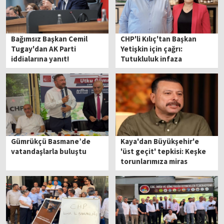
Bağımsız Başkan Cemil
CHP'li Kılıç'tan Başkan
Tugay'dan AK Parti
Yetişkin için çağrı:
iddialarına yanıt!
Tutukluluk infaza
dönüşmesin!
Gümrükçü Basmane’de
Kaya'dan Büyükşehir'e
vatandaşlarla buluştu
'üst geçit' tepkisi: Keşke
torunlarımıza miras
kalmasaydı!