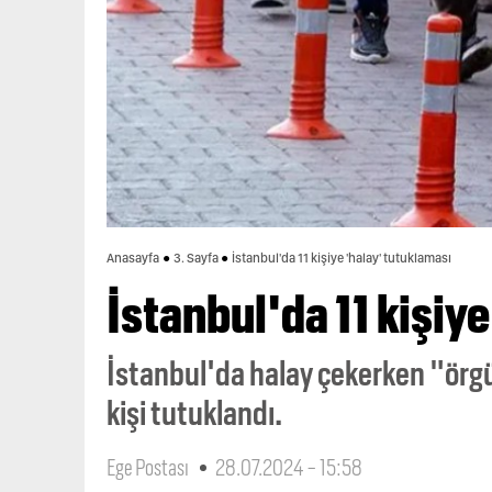
Anasayfa
3. Sayfa
İstanbul'da 11 kişiye 'halay' tutuklaması
İstanbul'da 11 kişiy
İstanbul'da halay çekerken "örgüt
kişi tutuklandı.
Ege Postası
28.07.2024 - 15:58