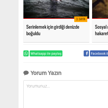
3. SAYFA
Serinlemek için girdiği denizde
Sosyal
boğuldu
hakaret
Mersin'
Whatsapp ile paylaş
Facebook i
Yorum Yazın