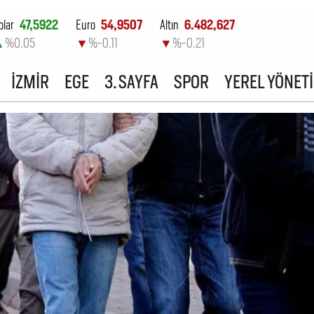
olar
47,5922
Euro
54,9507
Altın
6.482,627
▲
%0.05
▼
%-0.11
▼
%-0.21
ist-100
13.798,82
İZMİR
EGE
3. SAYFA
SPOR
YEREL YÖNET
▲
%0.7