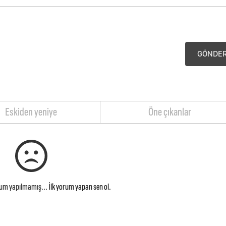
GÖNDE
Eskiden yeniye
Öne çıkanlar
rum yapılmamış...
İlk yorum yapan sen ol.