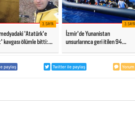
3. SAYFA
3. SAYF
 medyadaki 'Atatürk'e
İzmir'de Yunanistan
' kavgası ölümle bitti:
unsurlarınca geri itilen 94
den Tokat'a gitti
düzensiz göçmen kurtarıldı
le paylaş
Twitter ile paylaş
Yorum