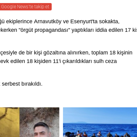
Google News'te takip et
ü ekiplerince Arnavutköy ve Esenyurt'ta sokakta,
rken "örgüt propagandası" yaptıkları iddia edilen 17 ki
çesiyle de bir kişi gözaltına alınırken, toplam 18 kişinin
vk edilen 18 kişiden 11'i çıkarıldıkları sulh ceza
 serbest bırakıldı.