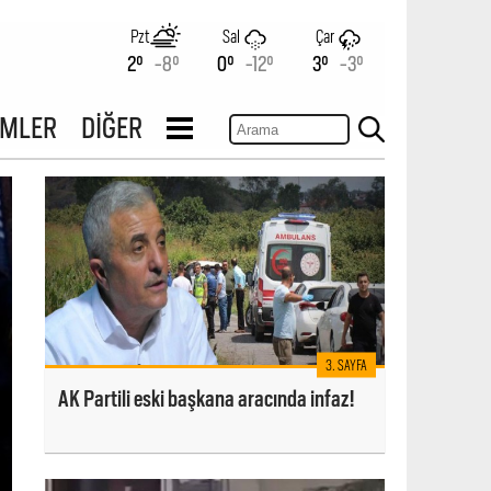
Pzt
Sal
Çar
2°
-8°
0°
-12°
3°
-3°
İMLER
DİĞER
3. SAYFA
AK Partili eski başkana aracında infaz!