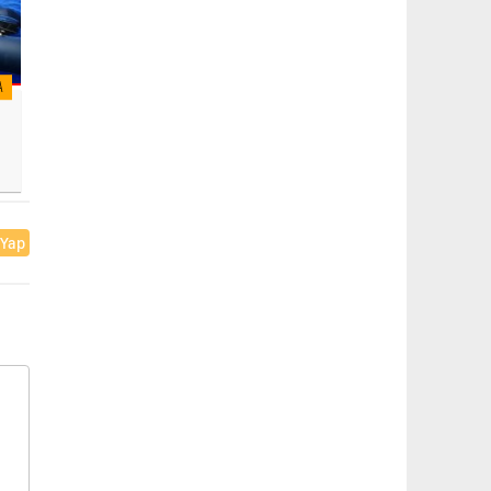
A
 Yap