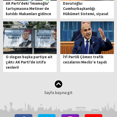
AK Parti'deki 'İmamoğlu'
Davutoğlu:
tartışmasına Metiner de
Cumhurbaşkanlığı
katıldı: Makamları gidince
Hükümet Sistemi, siyasal
Erdoğan tek adam oldu
yozlaşmayı kaçınılmaz
hale getirdi
O slogan başka partiye ait
İYİ Partili Çömez trafik
çıktı: AK Parti'de istifa
cezalarını Meclis’e taşıdı
sesleri!
Sayfa başına git