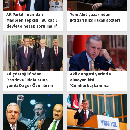
AK Partili İnan'dan
Yeni Akit yazarından
Madleen tepkisi: 'Bu katil
iktidarı kızdıracak sözler!
devlete hesap sorulmalı!'
Kılıçdaroğlu'ndan
Akli dengesi yerinde
'randevu' iddialarına
olmayan kişi
yanıt: Özgür Özel ile mi
'Cumhurbaşkanı’na
görüşecek?
hakaretten' tutuklandı