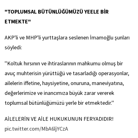
"TOPLUMSAL BÜTÜNLÜĞÜMÜZÜ YEELE BİR
ETMEKTE"
AKP'li ve MHP'li yurttaşlara seslenen İmamoğlu şunları
söyledi:
''Koltuk hırsının ve ihtiraslarının mahkumu olmuş bir
avuç muhterisin yürüttüğü ve tasarladığı operasyonlar,
ailelerin iffetine, haysiyetine, onuruna, maneviyatına,
değerlerimize ve inancımıza büyük zarar vererek
toplumsal bütünlüğümüzü yerle bir etmektedir.''
AİLELERİN VE AİLE HUKUKUNUN FERYADIDIR!
pic.twitter.com/MbA6ljYCzA