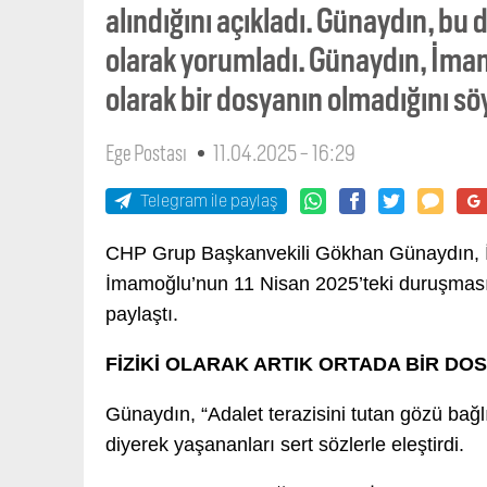
alındığını açıkladı. Günaydın, bu
olarak yorumladı. Günaydın, İmam
olarak bir dosyanın olmadığını sö
Ege Postası
11.04.2025 - 16:29
Telegram ile paylaş
CHP Grup Başkanvekili Gökhan Günaydın, 
İmamoğlu’nun 11 Nisan 2025’teki duruşması
paylaştı.
FİZİKİ OLARAK ARTIK ORTADA BİR DO
Günaydın, “Adalet terazisini tutan gözü bağl
diyerek yaşananları sert sözlerle eleştirdi.