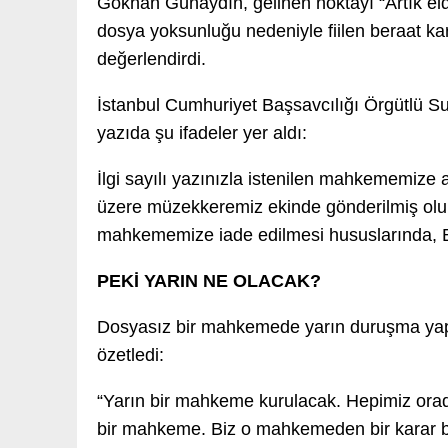
Gökhan Günaydın, gelinen noktayı “Artık e
dosya yoksunluğu nedeniyle fiilen beraat ka
değerlendirdi.
İstanbul Cumhuriyet Başsavcılığı Örgütlü 
yazıda şu ifadeler yer aldı:
İlgi sayılı yazınızla istenilen mahkememize
üzere müzekkeremiz ekinde gönderilmiş olup
mahkememize iade edilmesi hususlarında, Bil
PEKİ YARIN NE OLACAK?
Dosyasız bir mahkemede yarın duruşma yap
özetledi:
“Yarın bir mahkeme kurulacak. Hepimiz orada
bir mahkeme. Biz o mahkemeden bir karar b