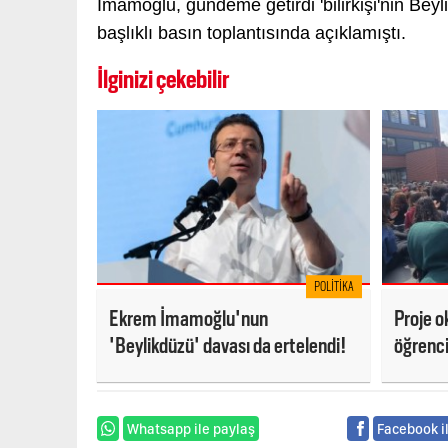
İmamoğlu, gündeme getirdi 'bilirkişi'nin Be
başlıklı basın toplantısında açıklamıştı.
İlginizi çekebilir
POLITIKA
Ekrem İmamoğlu'nun
Proje o
'Beylikdüzü' davası da ertelendi!
öğrenci
Öğret
Whatsapp ile paylaş
Facebook i