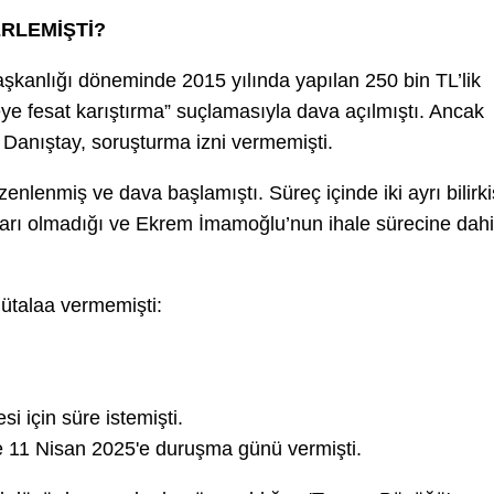
ERLEMİŞTİ?
kanlığı döneminde 2015 yılında yapılan 250 bin TL’lik
haleye fesat karıştırma” suçlamasıyla dava açılmıştı. Ancak
a Danıştay, soruşturma izni vermemişti.
enmiş ve dava başlamıştı. Süreç içinde iki ayrı bilirki
rarı olmadığı ve Ekrem İmamoğlu’nun ihale sürecine dahi
ütalaa vermemişti:
i için süre istemişti.
e 11 Nisan 2025'e duruşma günü vermişti.