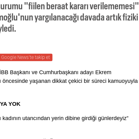
 durumu "fiilen beraat kararı verilememesi"
oğlu'nun yargılanacağı davada artık fiziki
yledi.
Google News'te takip et
İBB Başkanı ve Cumhurbaşkanı adayı Ekrem
 öncesinde yaşanan dikkat çekici bir süreci kamuoyuyla
SYA YOK
ı kadının utancından yerin dibine girdiği günlerdeyiz”