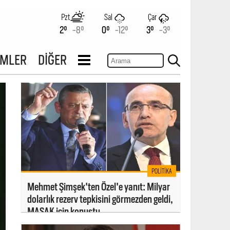
Pzt
Sal
Çar
2°
-8°
0°
-12°
3°
-3°
İMLER
DİĞER
POLITIKA
Mehmet Şimşek'ten Özel'e yanıt: Milyar
dolarlık rezerv tepkisini görmezden geldi,
MASAK için konuştu