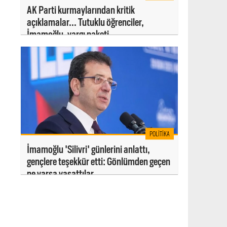
AK Parti kurmaylarından kritik
açıklamalar... Tutuklu öğrenciler,
İmamoğlu, yargı paketi...
POLITIKA
İmamoğlu 'Silivri' günlerini anlattı,
gençlere teşekkür etti: Gönlümden geçen
ne varsa yaşattılar...