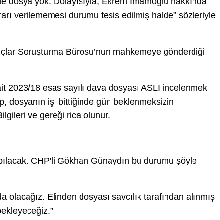
lde dosya yok. Dolayısıyla, Ekrem İmamoğlu hakkında
rarı verilememesi durumu tesis edilmiş halde” sözleriyle
Suçlar Soruşturma Bürosu’nun mahkemeye gönderdiği
 ait 2023/18 esas sayılı dava dosyası ASLI incelenmek
, dosyanın işi bittiğinde gün beklenmeksizin
gileri ve gereği rica olunur.
ılacak. CHP'li Gökhan Günaydın bu durumu şöyle
 olacağız. Elinden dosyası savcılık tarafından alınmış
ekleyeceğiz.”