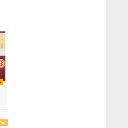
A
 Yap