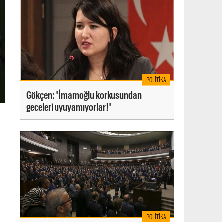
POLITIKA
Gökçen: 'İmamoğlu korkusundan
geceleri uyuyamıyorlar!'
POLITIKA