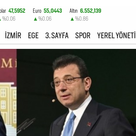
olar
47,5952
Euro
55,0443
Altın
6.552,139
▲
%0.06
▲
%0.06
▲
%0.86
ist-100
13.772,86
İZMİR
EGE
3. SAYFA
SPOR
YEREL YÖNET
▲
%0.51