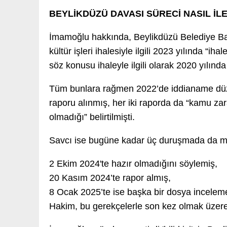
BEYLİKDÜZÜ DAVASI SÜRECİ NASIL İL
İmamoğlu hakkında, Beylikdüzü Belediye Baş
kültür işleri ihalesiyle ilgili 2023 yılında “i
söz konusu ihaleyle ilgili olarak 2020 yılınd
Tüm bunlara rağmen 2022’de iddianame düzenl
raporu alınmış, her iki raporda da “kamu za
olmadığı” belirtilmişti.
Savcı ise bugüne kadar üç duruşmada da m
2 Ekim 2024'te hazır olmadığını söylemiş,
20 Kasım 2024’te rapor almış,
8 Ocak 2025’te ise başka bir dosya incelemes
Hakim, bu gerekçelerle son kez olmak üzer