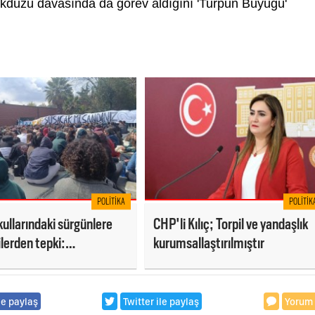
ylikdüzü davasında da görev aldığını 'Turpun Büyüğü'
POLITIKA
POLITIK
kullarındaki sürgünlere
CHP'li Kılıç; Torpil ve yandaşlık
lerden tepki:
kurumsallaştırılmıştır
menime dokunma
le paylaş
Twitter ile paylaş
Yorum