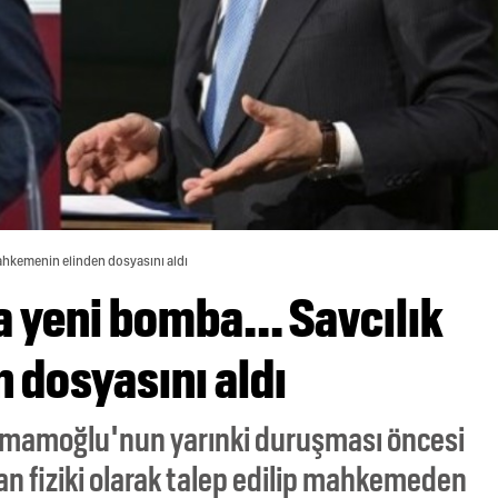
ahkemenin elinden dosyasını aldı
yeni bomba... Savcılık
dosyasını aldı
İmamoğlu'nun yarınki duruşması öncesi
an fiziki olarak talep edilip mahkemeden