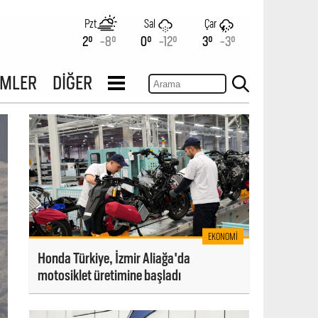
Pzt
Sal
Çar
2°
-8°
0°
-12°
3°
-3°
İMLER
DİĞER
EKONOMI
Honda Türkiye, İzmir Aliağa'da
motosiklet üretimine başladı