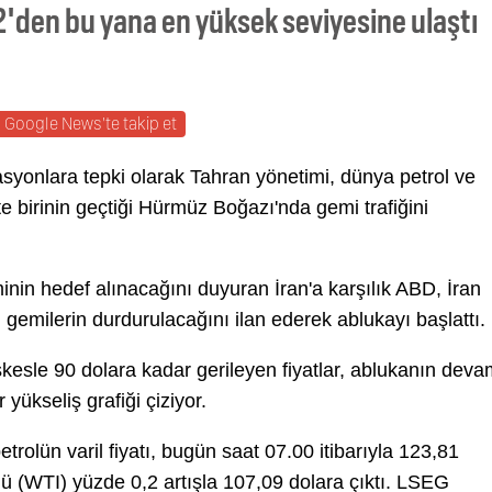
22'den bu yana en yüksek seviyesine ulaştı
Google News'te takip et
rasyonlara tepki olarak Tahran yönetimi, dünya petrol ve
te birinin geçtiği Hürmüz Boğazı'nda gemi trafiğini
in hedef alınacağını duyuran İran'a karşılık ABD, İran
gemilerin durdurulacağını ilan ederek ablukayı başlattı.
şkesle 90 dolara kadar gerileyen fiyatlar, ablukanın dev
 yükseliş grafiği çiziyor.
olün varil fiyatı, bugün saat 07.00 itibarıyla 123,81
ü (WTI) yüzde 0,2 artışla 107,09 dolara çıktı. LSEG