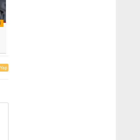
I
 Yap