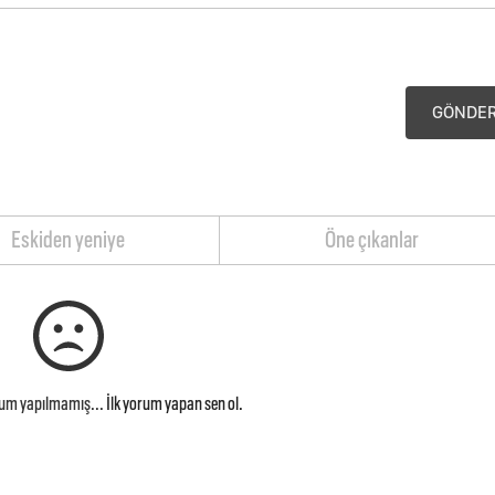
GÖNDE
Eskiden yeniye
Öne çıkanlar
rum yapılmamış...
İlk yorum yapan sen ol.