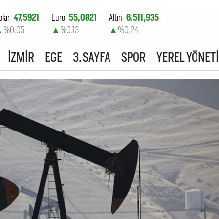
olar
47,5921
Euro
55,0821
Altın
6.511,935
▲
%0.05
▲
%0.13
▲
%0.24
ist-100
13.703,13
İZMİR
EGE
3. SAYFA
SPOR
YEREL YÖNET
▼
%0