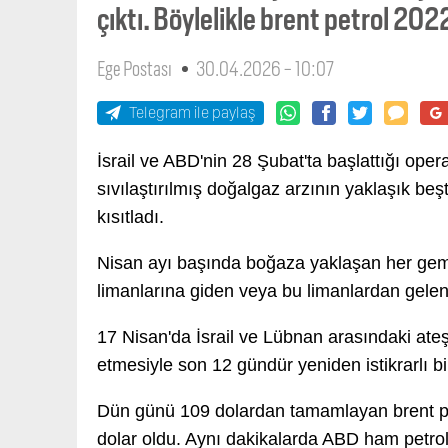
çıktı. Böylelikle brent petrol 20
Ege Postası
30.04.2026 - 10:07
Telegram ile paylaş
İsrail ve ABD'nin 28 Şubat'ta başlattığı ope
sıvılaştırılmış doğalgaz arzının yaklaşık beş
kısıtladı.
Nisan ayı başında boğaza yaklaşan her gemin
limanlarına giden veya bu limanlardan gelen 
17 Nisan'da İsrail ve Lübnan arasındaki ate
etmesiyle son 12 gündür yeniden istikrarlı bir
Dün günü 109 dolardan tamamlayan brent petr
dolar oldu. Aynı dakikalarda ABD ham petrol