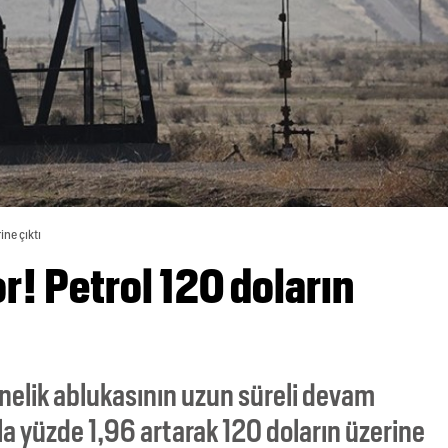
ine çıktı
r! Petrol 120 doların
yönelik ablukasının uzun süreli devam
yla yüzde 1,96 artarak 120 doların üzerine