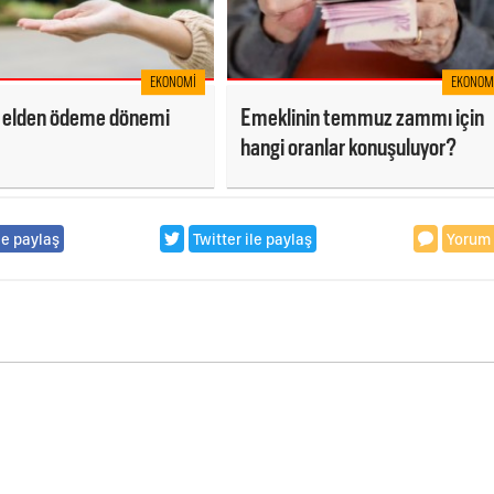
EKONOMI
EKONOM
 elden ödeme dönemi
Emeklinin temmuz zammı için
hangi oranlar konuşuluyor?
le paylaş
Twitter ile paylaş
Yorum