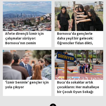
Afete dirençli İzmir için
Bornova’da gençlerle
çalışmalar sürüyor:
daha yeşil bir gelecek:
Bornova’nın zemin
Öğrenciler fidan dikti,
çalışmalarında sona viraj
doğaya can oldu
'İzmir Seninle' gençler için
Buca’da sokaklar artık
yola çıkıyor
çocukların: Her mahalleye
bir Çocuk Oyun Sokağı