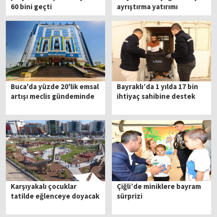
60 bini geçti
ayrıştırma yatırımı
Buca'da yüzde 20'lik emsal
Bayraklı’da 1 yılda 17 bin
artışı meclis gündeminde
ihtiyaç sahibine destek
Karşıyakalı çocuklar
Çiğli’de miniklere bayram
tatilde eğlenceye doyacak
sürprizi