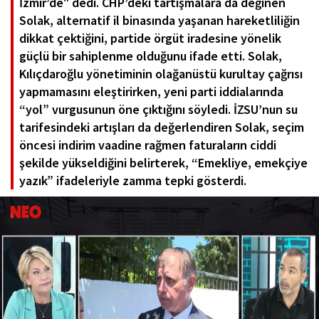
İzmir’de" dedi. CHP’deki tartışmalara da değinen
Solak, alternatif il binasında yaşanan hareketliliğin
dikkat çektiğini, partide örgüt iradesine yönelik
güçlü bir sahiplenme olduğunu ifade etti. Solak,
Kılıçdaroğlu yönetiminin olağanüstü kurultay çağrısı
yapmamasını eleştirirken, yeni parti iddialarında
“yol” vurgusunun öne çıktığını söyledi. İZSU’nun su
tarifesindeki artışları da değerlendiren Solak, seçim
öncesi indirim vaadine rağmen faturaların ciddi
şekilde yükseldiğini belirterek, “Emekliye, emekçiye
yazık” ifadeleriyle zamma tepki gösterdi.