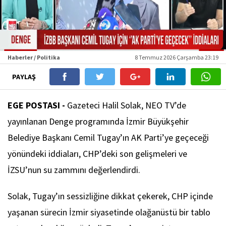
Haberler / Politika
8 Temmuz 2026 Çarşamba 23:19
PAYLAŞ
EGE POSTASI -
Gazeteci Halil Solak, NEO TV’de
yayınlanan Denge programında İzmir Büyükşehir
Belediye Başkanı Cemil Tugay’ın AK Parti’ye geçeceği
yönündeki iddiaları, CHP’deki son gelişmeleri ve
İZSU’nun su zammını değerlendirdi.
Solak, Tugay’ın sessizliğine dikkat çekerek, CHP içinde
yaşanan sürecin İzmir siyasetinde olağanüstü bir tablo