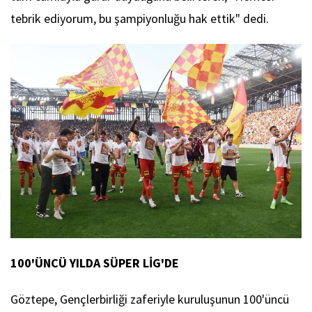
tebrik ediyorum, bu şampiyonluğu hak ettik" dedi.
100'ÜNCÜ YILDA SÜPER LİG'DE
Göztepe, Gençlerbirliği zaferiyle kuruluşunun 100'üncü