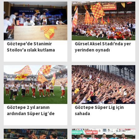
Göztepe'de Stanimir
Gürsel Aksel Stadı'nda yer
Stoilov'a ıslak kutlama
yerinden oynadı
Göztepe 2 yıl aranın
Göztepe Süper Lig için
ardından Süper Lig’de
sahada