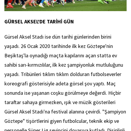
GÜRSEL AKSEL'DE TARİHİ GÜN
Gürsel Aksel Stadı ise dün tarihi günlerinden birini
yaşadı. 26 Ocak 2020 tarihinde ilk kez Göztepe'nin
Beşiktaş'la oynadığı maçta kapılarını açan statta ev
sahibi sarı-kırmızılılar, ilk kez şampiyonluk mutluluğunu
yaşadı. Tribünleri tıklım tıklım dolduran futbolseverler
koreografi gösterisiyle adeta görsel şov yaptı. Maç
sonunda ise yaşanan coşku görülmeye değerdi. Hiçbir
taraftar sahaya girmezken, ışık ve müzik gösterileri
Gürsel Aksel Stadı'na festival alanına çevirdi. "Şampiyon
Göztepe" tişörtlerini giyen futbolcular, teknik ekip ve
personelle Süper Lig sevincini doyasıya kutladı. Disiplinli