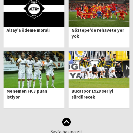
Altay'a ödeme morali
Göztepe'de rehavete yer
yok
Menemen FK 3 puan
Bucaspor 1928 seriyi
istiyor
sürdürecek
Sayfa başına git