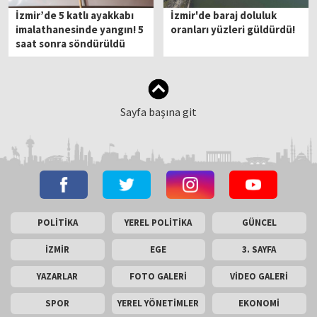
İzmir’de 5 katlı ayakkabı
İzmir'de baraj doluluk
imalathanesinde yangın! 5
oranları yüzleri güldürdü!
saat sonra söndürüldü
Sayfa başına git
POLİTİKA
YEREL POLİTİKA
GÜNCEL
İZMİR
EGE
3. SAYFA
YAZARLAR
FOTO GALERİ
VİDEO GALERİ
SPOR
YEREL YÖNETİMLER
EKONOMİ