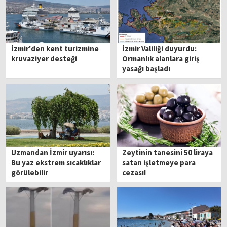
İzmir'den kent turizmine
İzmir Valiliği duyurdu:
kruvaziyer desteği
Ormanlık alanlara giriş
yasağı başladı
Uzmandan İzmir uyarısı:
Zeytinin tanesini 50 liraya
Bu yaz ekstrem sıcaklıklar
satan işletmeye para
görülebilir
cezası!