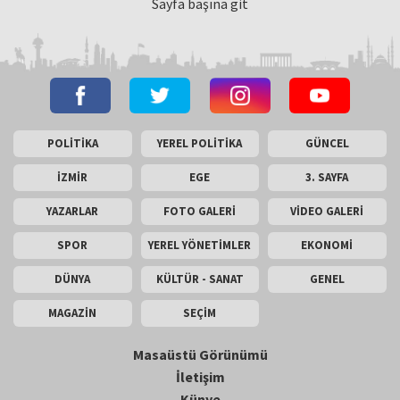
Sayfa başına git
POLİTİKA
YEREL POLİTİKA
GÜNCEL
İZMİR
EGE
3. SAYFA
YAZARLAR
FOTO GALERİ
VİDEO GALERİ
SPOR
YEREL YÖNETİMLER
EKONOMİ
DÜNYA
KÜLTÜR - SANAT
GENEL
MAGAZİN
SEÇİM
Masaüstü Görünümü
İletişim
Künye