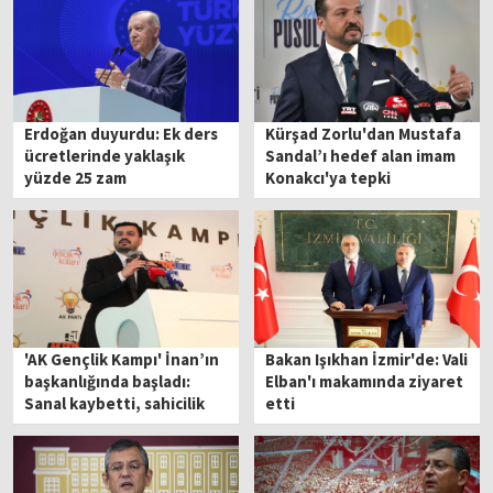
Erdoğan duyurdu: Ek ders
Kürşad Zorlu'dan Mustafa
ücretlerinde yaklaşık
Sandal’ı hedef alan imam
yüzde 25 zam
Konakcı'ya tepki
'AK Gençlik Kampı' İnan’ın
Bakan Işıkhan İzmir'de: Vali
başkanlığında başladı:
Elban'ı makamında ziyaret
Sanal kaybetti, sahicilik
etti
kazandı