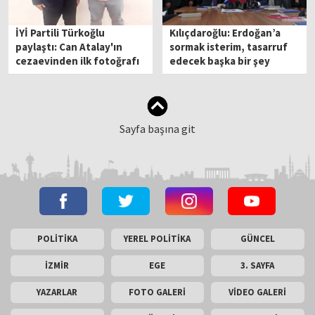
İYİ Partili Türkoğlu
Kılıçdaroğlu: Erdoğan’a
paylaştı: Can Atalay'ın
sormak isterim, tasarruf
cezaevinden ilk fotoğrafı
edecek başka bir şey
kalmadı mı?
Sayfa başına git
POLİTİKA
YEREL POLİTİKA
GÜNCEL
İZMİR
EGE
3. SAYFA
YAZARLAR
FOTO GALERİ
VİDEO GALERİ