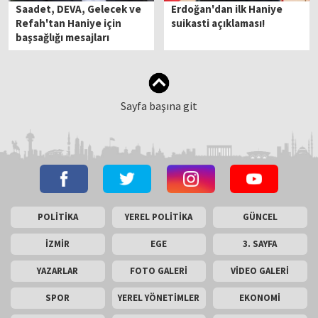
Saadet, DEVA, Gelecek ve
Erdoğan'dan ilk Haniye
Refah'tan Haniye için
suikasti açıklaması!
başsağlığı mesajları
Sayfa başına git
POLİTİKA
YEREL POLİTİKA
GÜNCEL
İZMİR
EGE
3. SAYFA
YAZARLAR
FOTO GALERİ
VİDEO GALERİ
SPOR
YEREL YÖNETİMLER
EKONOMİ