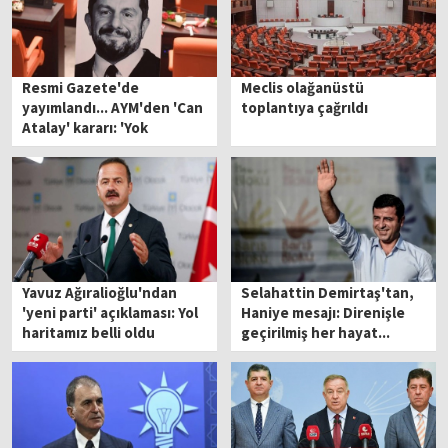
Resmi Gazete'de
Meclis olağanüstü
yayımlandı... AYM'den 'Can
toplantıya çağrıldı
Atalay' kararı: 'Yok
hükmündedir'
Yavuz Ağıralioğlu'ndan
Selahattin Demirtaş'tan,
'yeni parti' açıklaması: Yol
Haniye mesajı: Direnişle
haritamız belli oldu
geçirilmiş her hayat...