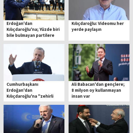
Erdoğan'dan
Kılıçdaroğlu: Videomu her
Kılıçdaroğlu'na; Yüzde biri
yerde paylaşın
bile bulmayan partilere
40’a yakın vekil hediye
etti
Cumhurbaşkanı
Ali Babacan'dan gençlere;
Erdoğan'dan
8 milyon oy kullanmayan
Kılıçdaroğlu'na "zehirli
insan var
dil" tepkisi