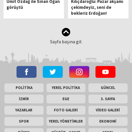
Ümit Özdağ ile Sinan Oğan
Kılıçdaroğlu: Pazar akşamı
görüştü
çekimdeyiz, seni de
bekleriz Erdoğan!
Sayfa başına git
POLİTİKA
YEREL POLİTİKA
GÜNCEL
İZMİR
EGE
3. SAYFA
YAZARLAR
FOTO GALERİ
VİDEO GALERİ
SPOR
YEREL YÖNETİMLER
EKONOMİ