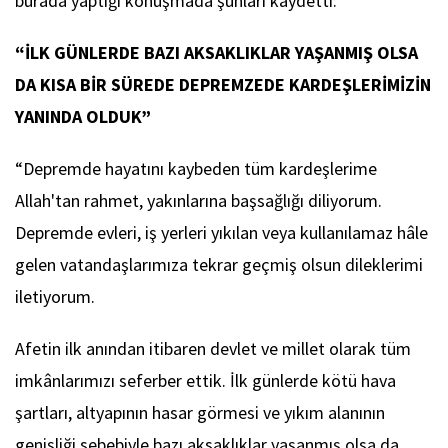
burada yaptığı konuşmada şunları kaydetti:
“İLK GÜNLERDE BAZI AKSAKLIKLAR YAŞANMIŞ OLSA
DA KISA BİR SÜREDE DEPREMZEDE KARDEŞLERİMİZİN
YANINDA OLDUK”
“Depremde hayatını kaybeden tüm kardeşlerime
Allah'tan rahmet, yakınlarına başsağlığı diliyorum.
Depremde evleri, iş yerleri yıkılan veya kullanılamaz hâle
gelen vatandaşlarımıza tekrar geçmiş olsun dileklerimi
iletiyorum.
Afetin ilk anından itibaren devlet ve millet olarak tüm
imkânlarımızı seferber ettik. İlk günlerde kötü hava
şartları, altyapının hasar görmesi ve yıkım alanının
genişliği sebebiyle bazı aksaklıklar yaşanmış olsa da