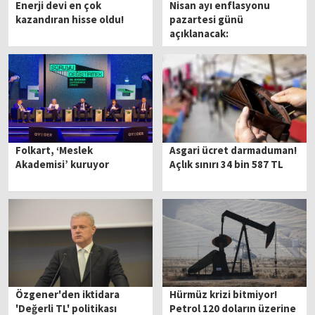
Enerji devi en çok
Nisan ayı enflasyonu
kazandıran hisse oldu!
pazartesi günü
açıklanacak:
Ekonomistlerin beklentisi
ne yönde?
Folkart, ‘Meslek
Asgari ücret darmaduman!
Akademisi’ kuruyor
Açlık sınırı 34 bin 587 TL
Özgener'den iktidara
Hürmüz krizi bitmiyor!
'Değerli TL' politikası
Petrol 120 doların üzerine