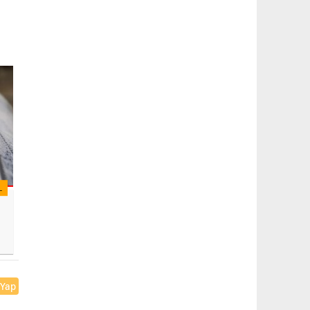
L
 Yap