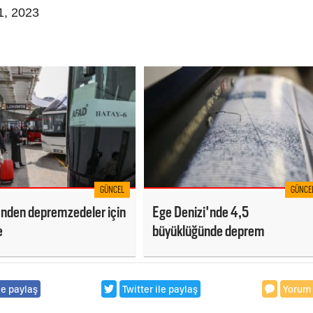
1, 2023
GÜNCEL
GÜNCE
i'nden depremzedeler için
Ege Denizi'nde 4,5
e
büyüklüğünde deprem
le paylaş
Twitter ile paylaş
Yorum