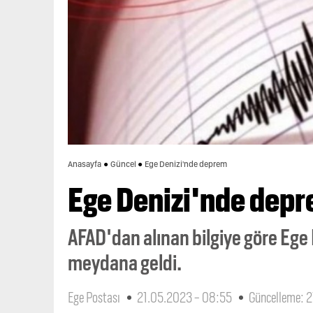
Anasayfa
Güncel
Ege Denizi'nde deprem
Ege Denizi'nde dep
AFAD'dan alınan bilgiye göre Eg
meydana geldi.
Ege Postası
21.05.2023 - 08:55
Güncelleme: 