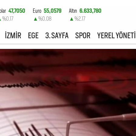
olar
47,7050
Euro
55,0579
Altın
6.633,780
▲
%0.17
▲
%0.08
▲
%2.17
ist-100
13.801,62
İZMİR
EGE
3. SAYFA
SPOR
YEREL YÖNET
▲
%0.02