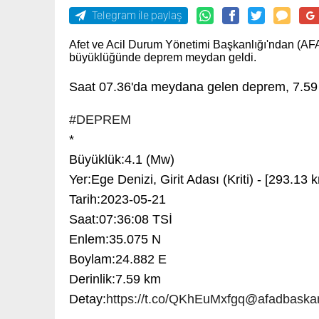
Telegram ile paylaş
Afet ve Acil Durum Yönetimi Başkanlığı'ndan (AFAD
büyüklüğünde deprem meydan geldi.
Saat 07.36'da meydana gelen deprem, 7.59 de
#DEPREM
*
Büyüklük:4.1 (Mw)
Yer:Ege Denizi, Girit Adası (Kriti) - [293.13
Tarih:2023-05-21
Saat:07:36:08 TSİ
Enlem:35.075 N
Boylam:24.882 E
Derinlik:7.59 km
Detay:
https://t.co/QKhEuMxfgq
@afadbaskan