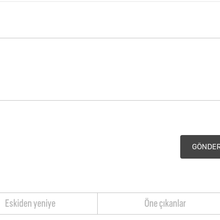
GÖNDE
Eskiden yeniye
Öne çıkanlar