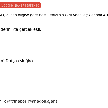
Google News'te takip et
) alınan bilgiye göre Ege Denizi'nin Girit Adası açıklarında 4.
rinlikte gerçekleşti.
 km] Datça (Muğla)
lik
@trthaber
@anadoluajansi