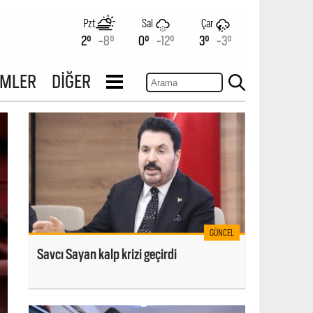
Pzt
Sal
Çar
2°
-8°
0°
-12°
3°
-3°
İMLER
DİĞER
GÜNCEL
Savcı Sayan kalp krizi geçirdi