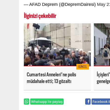
— AFAD Deprem (@DepremDairesi)
May 2
İlginizi çekebilir
GÜNCEL
Cumartesi Anneleri'ne polis
İçişler
müdahale etti; 13 gözaltı
genelg
Whatsapp ile paylaş
Facebook i