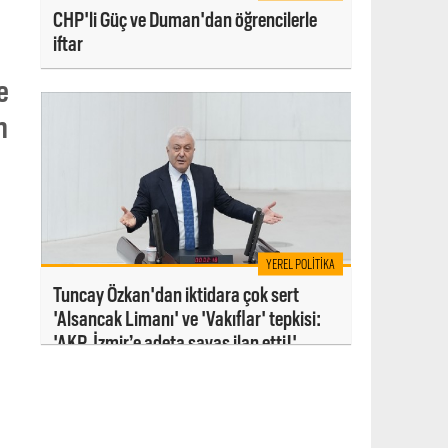
CHP'li Güç ve Duman'dan öğrencilerle
iftar
e
n
YEREL POLITIKA
Tuncay Özkan'dan iktidara çok sert
'Alsancak Limanı' ve 'Vakıflar' tepkisi:
'AKP, İzmir’e adeta savaş ilan etti!'