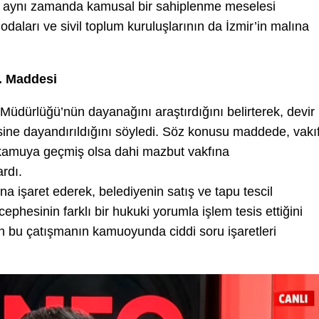
il, aynı zamanda kamusal bir sahiplenme meselesi
daları ve sivil toplum kuruluşlarının da İzmir’in malına
. Maddesi
üdürlüğü’nün dayanağını araştırdığını belirterek, devir
sine dayandırıldığını söyledi. Söz konusu maddede, vakı
n kamuya geçmiş olsa dahi mazbut vakfına
rdı.
na işaret ederek, belediyenin satış ve tapu tescil
phesinin farklı bir hukuki yorumla işlem tesis ettiğini
n bu çatışmanın kamuoyunda ciddi soru işaretleri