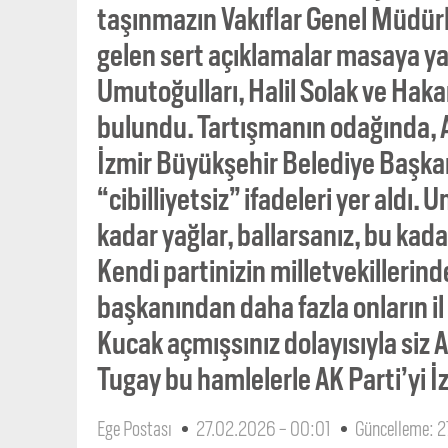
taşınmazın Vakıflar Genel Müdür
gelen sert açıklamalar masaya ya
Umutoğulları, Halil Solak ve Hak
bulundu. Tartışmanın odağında, A
İzmir Büyükşehir Belediye Başkan
“cibilliyetsiz” ifadeleri yer aldı. 
kadar yağlar, ballarsanız, bu kadar
Kendi partinizin milletvekillerind
başkanından daha fazla onların il
Kucak açmışsınız dolayısıyla siz AK
Tugay bu hamlelerle AK Parti’yi İz
Ege Postası
27.02.2026 - 00:01
Güncelleme: 