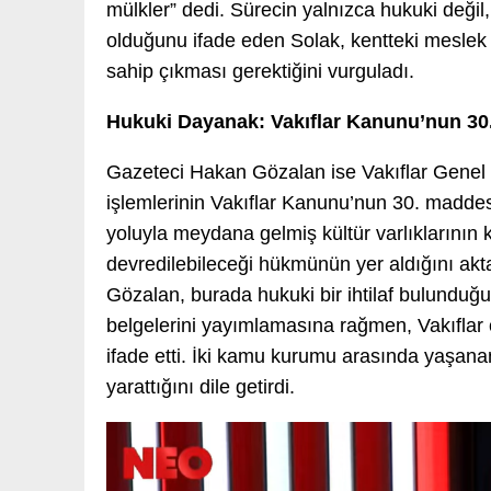
mülkler” dedi. Sürecin yalnızca hukuki değ
olduğunu ifade eden Solak, kentteki meslek o
sahip çıkması gerektiğini vurguladı.
Hukuki Dayanak: Vakıflar Kanunu’nun 30
Gazeteci Hakan Gözalan ise Vakıflar Genel M
işlemlerinin Vakıflar Kanunu’nun 30. madde
yoluyla meydana gelmiş kültür varlıklarını
devredilebileceği hükmünün yer aldığını akta
Gözalan, burada hukuki bir ihtilaf bulunduğu
belgelerini yayımlamasına rağmen, Vakıflar ce
ifade etti. İki kamu kurumu arasında yaşana
yarattığını dile getirdi.