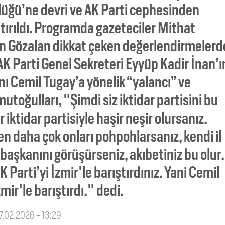
lüğü’ne devri ve AK Parti cephesinden
tırıldı. Programda gazeteciler Mithat
an Gözalan dikkat çeken değerlendirmelerd
K Parti Genel Sekreteri Eyyüp Kadir İnan’ı
ı Cemil Tugay’a yönelik “yalancı” ve
Umutoğulları, "Şimdi siz iktidar partisini bu
 iktidar partisiyle haşir neşir olursanız.
en daha çok onları pohpohlarsanız, kendi il
 başkanını görüşürseniz, akıbetiniz bu olur.
 Parti’yi İzmir'le barıştırdınız. Yani Cemil
mir'le barıştırdı." dedi.
27.02.2026 - 13:29