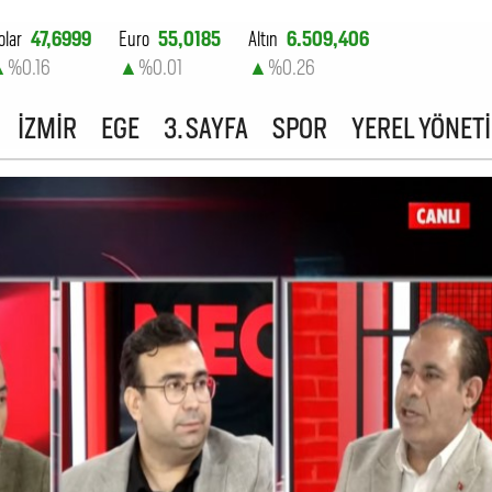
olar
47,6999
Euro
55,0185
Altın
6.509,406
▲
%0.16
▲
%0.01
▲
%0.26
ist-100
13.798,82
İZMİR
EGE
3. SAYFA
SPOR
YEREL YÖNET
▲
%0.7