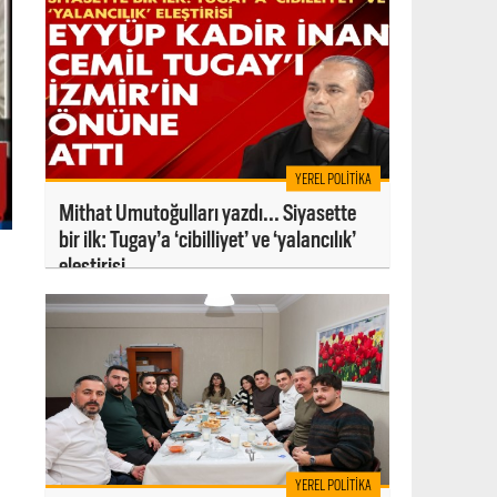
YEREL POLITIKA
Mithat Umutoğulları yazdı... Siyasette
bir ilk: Tugay’a ‘cibilliyet’ ve ‘yalancılık’
eleştirisi
YEREL POLITIKA