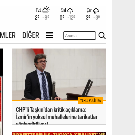
Pzt
Sal
Çar
2°
-8°
0°
-12°
3°
-3°
İMLER
DİĞER
YEREL POLITIKA
CHP’li Taşkın’dan kritik açıklama:
İzmir’in yoksul mahallelerine tarikatlar
yönlendiriliyor!